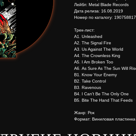
Лейбл: Metal Blade Records
Дата релиза: 16.08.2019
Номер по каталогу: 19075881
Трек-лист:
А1. Unleashed
А2. The Signal Fire
А3. Us Against The World
А4. The Crownless King
А5. I Am Broken Too
А6. As Sure As The Sun Will Ris
В1. Know Your Enemy
В2. Take Control
В3. Ravenous
В4. I Can't Be The Only One
В5. Bite The Hand That Feeds
Жанр: Рок
Формат: Виниловая пластинка