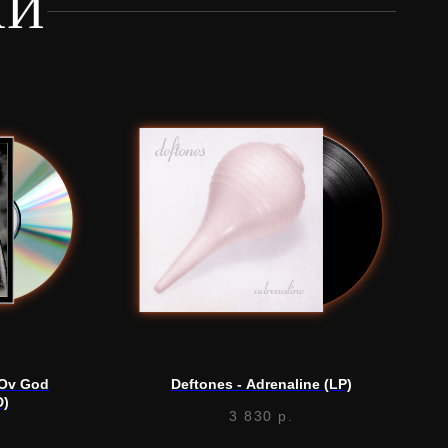
КИ
 Ov God
Deftones - Adrenaline (LP)
D)
3 830
р.