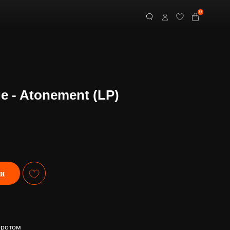
0
ge - Atonement (LP)
ии
оротом