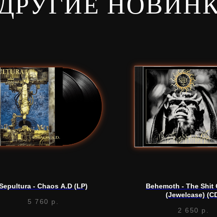
ДРУГИЕ НОВИН
Sepultura - Chaos A.D (LP)
Behemoth - The Shit
(Jewelcase) (C
5 760
р.
2 650
р.