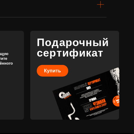
Купить
КОНТАКТЫ
+7 (911) 027 77 12
INFO@VINYLFAMILY.SHOP