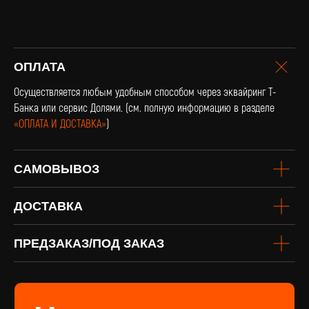
оплата и
ОПЛАТА
доставка
Доставка по всей России и странам
Осуществляется любым удобным способом через эквайринг Т-
СНГ
Банка или сервис Долями. (см. полную информацию в разделе
Подробнее
«ОПЛАТА И ДОСТАВКА»
)
САМОВЫВОЗ
ДОСТАВКА
ПРЕДЗАКАЗ/ПОД ЗАКАЗ
винил
Под заказ
Если вы не нашли интересующую
виниловую пластинку или хотите
оформить предзаказ определённого