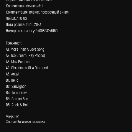
Количество носителей: 1
Комплектация: плакат, прозрачный винил
Лейбл: ATO US
Дата релиза: 26.10.2023
Номер по каталогу: 5400863146160
Трек-лист:
А1. More Than A Love Song
А2. Ice Cream (Pay Phone)
А3. Mrs Postman
А4. Chronicles Of A Diamond
А5. Angel
В1. Hello
В2. Sauvignon
В3. Tomorrow
В4. Gemini Sun
В5. Rock & Roll
Жанр: Поп
Формат: Виниловая пластинка