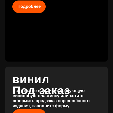
КОНТАКТЫ
+7 (911) 027 77
12
INFO@VINYLFAMILY.SHOP
КАТАЛОГ
КЛИЕНТАМ
Новые
Под заказ
поступления
Оплата и
Предзаказы
доставка
Скидки
Винил с
Отзывы
историей
Публичная оферта
Аксессуары
Политика
Значки
конфиденциальности
Подарочные
сертификаты