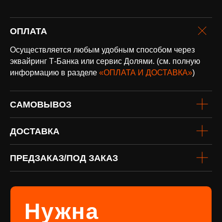
ОПЛАТА
оплата и
доставка
Осуществляется любым удобным способом через
Доставка по всей России и странам
СНГ
эквайринг Т-Банка или сервис Долями. (см. полную
информацию в разделе
«ОПЛАТА И ДОСТАВКА»
)
Подробнее
САМОВЫВОЗ
ДОСТАВКА
ПРЕДЗАКАЗ/ПОД ЗАКАЗ
винил
Под заказ
Если вы не нашли интересующую
виниловую пластинку или хотите
оформить предзаказ определённого
издания, заполните форму