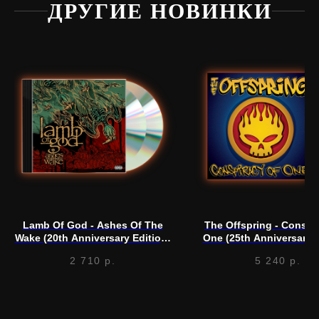
ДРУГИЕ НОВИНКИ
Нужна
помощь?
Напишите нам, мы ответим
на все вопросы и поможем
с заказом
Lamb Of God - Ashes Of The
The Offspring - Conspi
Написать в Telegram
Wake (20th Anniversary Edition)
One (25th Anniversary E
(Jewelcase) (CD)
(Opaque Silver) (L
2 710
р.
5 240
р.