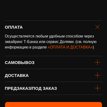
оплата и
ОПЛАТА
доставка
Доставка по всей России и странам
Осуществляется любым удобным способом через
СНГ
эквайринг Т-Банка или сервис Долями. (см. полную
Подробнее
информацию в разделе
«ОПЛАТА И ДОСТАВКА»
)
САМОВЫВОЗ
ДОСТАВКА
ПРЕДЗАКАЗ/ПОД ЗАКАЗ
винил
Под заказ
Если вы не нашли интересующую
виниловую пластинку или хотите