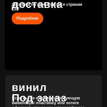
КОНТАКТЫ
+7 (911) 027 77
12
INFO@VINYLFAMILY.SHOP
КАТАЛОГ
КЛИЕНТАМ
Новые
Под заказ
поступления
Оплата и
Предзаказы
доставка
Скидки
Винил с
Отзывы
историей
Публичная оферта
Аксессуары
Политика
Значки
конфиденциальности
Подарочные
сертификаты