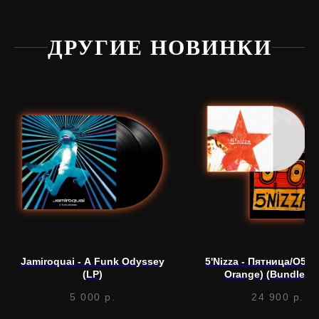
ДРУГИЕ НОВИНКИ
Нужна
помощь?
Напишите нам, мы ответим
на все вопросы и поможем
с заказом
Написать в Telegram
Jamiroquai - A Funk Odyssey
5'Nizza - Пятница/O5 (
(LP)
Orange) (Bundle) (
5 000
р.
24 900
р.