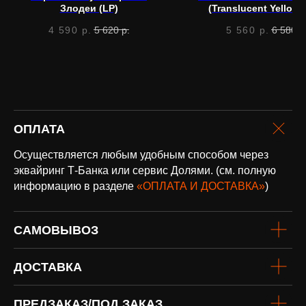
Злодеи (LP)
(Translucent Yellow)
4 590
р.
5 620
р.
5 560
р.
6 580
р
оплата и
доставка
ОПЛАТА
Доставка по всей России и странам
СНГ
Осуществляется любым удобным способом через
Подробнее
эквайринг Т-Банка или сервис Долями. (см. полную
информацию в разделе
«ОПЛАТА И ДОСТАВКА»
)
САМОВЫВОЗ
ДОСТАВКА
винил
ПРЕДЗАКАЗ/ПОД ЗАКАЗ