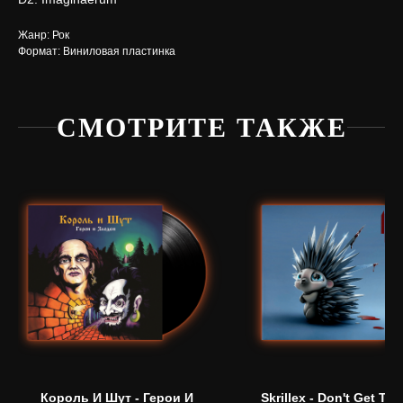
Жанр: Рок
Формат: Виниловая пластинка
СМОТРИТЕ ТАКЖЕ
Нужна
помощь?
Напишите нам, мы ответим
на все вопросы и поможем
с заказом
Написать в Telegram
Король И Шут - Герои И
Skrillex - Don't Get To