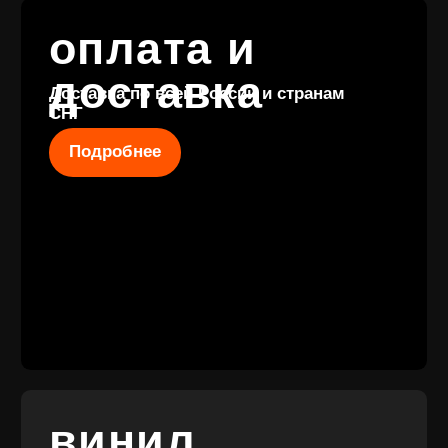
КОНТАКТЫ
+7 (911) 027 77
12
INFO@VINYLFAMILY.SHOP
КАТАЛОГ
КЛИЕНТАМ
Новые
Под заказ
поступления
Оплата и
Предзаказы
доставка
Скидки
Винил с
Отзывы
историей
Публичная оферта
Аксессуары
Политика
Значки
конфиденциальности
Подарочные
сертификаты