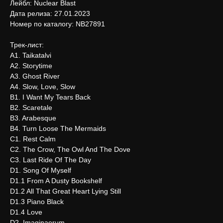
Лейбл: Nuclear Blast
Дата релиза: 27.01.2023
Номер по каталогу: NB27891
Трек-лист:
А1. Taikatalvi
А2. Storytime
A3. Ghost River
A4. Slow, Love, Slow
B1. I Want My Tears Back
B2. Scaretale
B3. Arabesque
B4. Turn Loose The Mermaids
C1. Rest Calm
C2. The Crow, The Owl And The Dove
C3. Last Ride Of The Day
D1. Song Of Myself
D1.1 From A Dusty Bookshelf
D1.2 All That Great Heart Lying Still
D1.3 Piano Black
D1.4 Love
D2. Imaginaerum