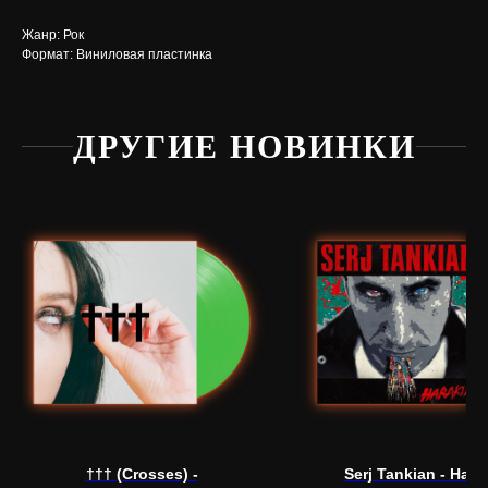
Жанр: Рок
Формат: Виниловая пластинка
ДРУГИЕ НОВИНКИ
Нужна
помощь?
Напишите нам, мы ответим
на все вопросы и поможем
с заказом
Написать в Telegram
††† (Crosses) -
Serj Tankian - Harak