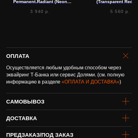
Permanent.Radiant (Neon
(Transparent Red) (
Green) (LP)
3 940
р.
5 560
р.
оплата и
доставка
ОПЛАТА
Доставка по всей России и странам
СНГ
Осуществляется любым удобным способом через
Подробнее
эквайринг Т-Банка или сервис Долями. (см. полную
информацию в разделе
«ОПЛАТА И ДОСТАВКА»
)
САМОВЫВОЗ
ДОСТАВКА
винил
ПРЕДЗАКАЗ/ПОД ЗАКАЗ