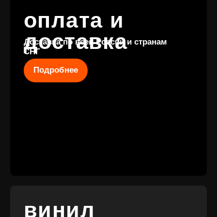
КОНТАКТЫ
+7 (911) 027 77
12
INFO@VINYLFAMILY.SHOP
КАТАЛОГ
КЛИЕНТАМ
Новые
Под заказ
поступления
Оплата и
Предзаказы
доставка
Скидки
Винил с
Отзывы
историей
Публичная оферта
Аксессуары
Политика
Значки
конфиденциальности
Подарочные
сертификаты