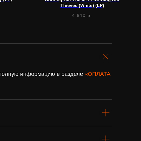
Thieves (White) (LP)
4 610
р.
. полную информацию в разделе
«ОПЛАТА
Подарочный