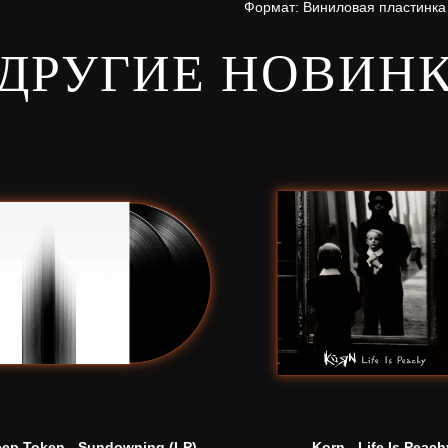
Формат: Виниловая пластинка
ДРУГИЕ НОВИН
eep Token - Sundowning (LP)
Korn - Life Is Peach