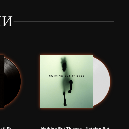
КИ
y (LP)
Nothing But Thieves - Nothing But