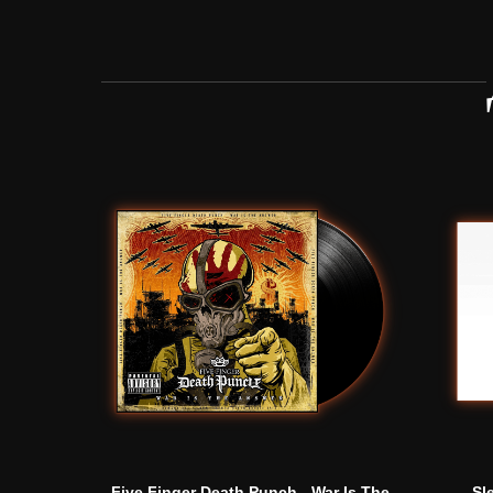
Five Finger Death Punch - War Is The
Sl