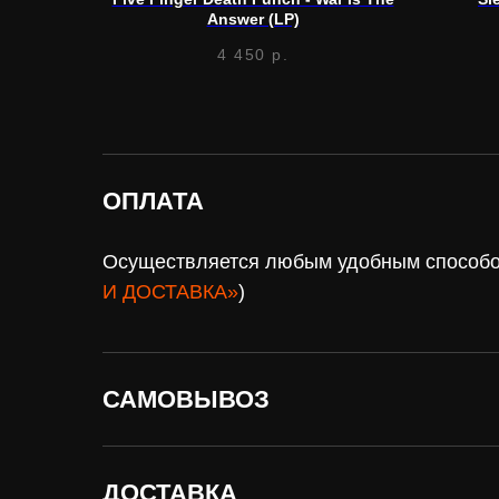
Answer (LP)
4 450
р.
ОПЛАТА
Осуществляется любым удобным способом
И ДОСТАВКА»
)
САМОВЫВОЗ
Нужна
оплат
ДОСТАВКА