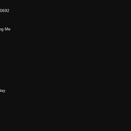
70692
ing Me
tay