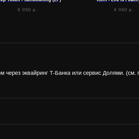
6 050
р.
4 060
р.
 через эквайринг Т-Банка или сервис Долями. (см
а и
винил