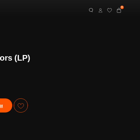
0
ors (LP)
ии