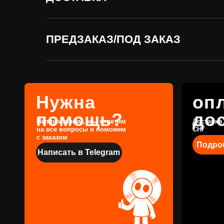
помощь?
доста
Напишите нам, мы ответим
Доставка по всей
на все вопросы и поможем
СНГ
с заказом
Подробнее
ПРЕДЗАКАЗ/ПОД ЗАКАЗ
Написать в Telegram