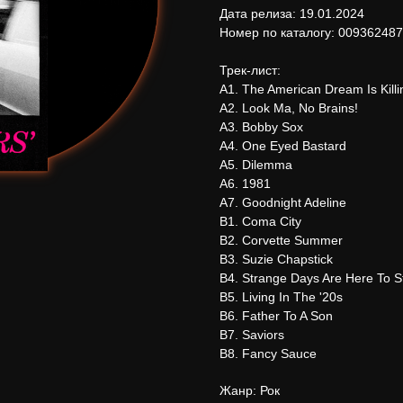
Дата релиза: 19.01.2024
Номер по каталогу: 00936248
Трек-лист:
А1. The American Dream Is Kill
А2. Look Ma, No Brains!
А3. Bobby Sox
А4. One Eyed Bastard
А5. Dilemma
А6. 1981
А7. Goodnight Adeline
В1. Coma City
В2. Corvette Summer
В3. Suzie Chapstick
В4. Strange Days Are Here To S
В5. Living In The '20s
В6. Father To A Son
В7. Saviors
В8. Fancy Sauce
Жанр: Рок