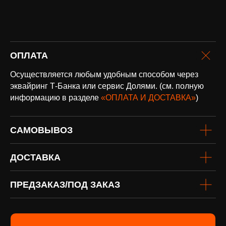
доставка
Доставка по всей России и странам
СНГ
Подробнее
ОПЛАТА
Осуществляется любым удобным способом через
эквайринг Т-Банка или сервис Долями. (см. полную
информацию в разделе
«ОПЛАТА И ДОСТАВКА»
)
винил
САМОВЫВОЗ
Под заказ
Если вы не нашли интересующую
виниловую пластинку или хотите
ДОСТАВКА
оформить предзаказ определённого
издания, заполните форму
Перейти
ПРЕДЗАКАЗ/ПОД ЗАКАЗ