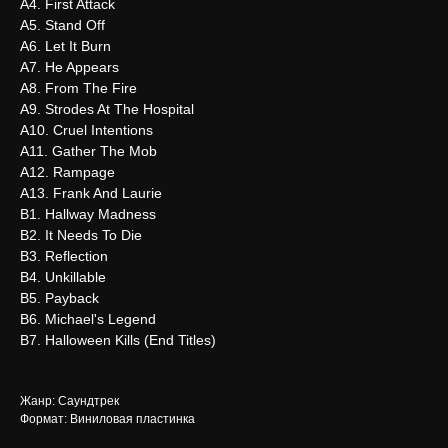
А4. First Attack
А5. Stand Off
А6. Let It Burn
А7. He Appears
А8. From The Fire
А9. Strodes At The Hospital
А10. Cruel Intentions
А11. Gather The Mob
А12. Rampage
А13. Frank And Laurie
В1. Hallway Madness
В2. It Needs To Die
В3. Reflection
В4. Unkillable
В5. Payback
В6. Michael's Legend
В7. Halloween Kills (End Titles)
Жанр: Саундтрек
Формат: Виниловая пластинка