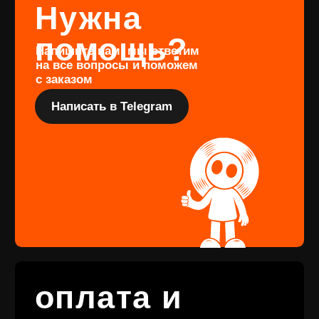
Подарочный
сертификат
Купить
КОНТАКТЫ
+7 (911) 027 77
12
INFO@VINYLFAMILY.SHOP