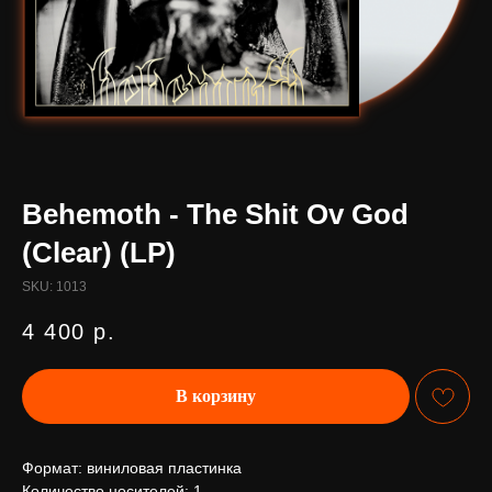
Behemoth - The Shit Ov God
(Clear) (LP)
SKU:
1013
4 400
р.
В корзину
Формат: виниловая пластинка
Количество носителей: 1