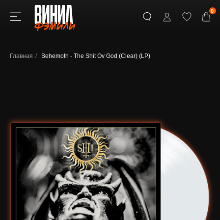
0
Главная
/
Behemoth - The Shit Ov God (Clear) (LP)