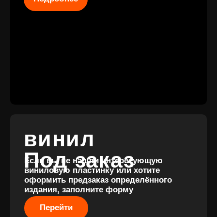
КОНТАКТЫ
+7 (911) 027 77
12
INFO@VINYLFAMILY.SHOP
КАТАЛОГ
КЛИЕНТАМ
Новые
Под заказ
поступления
Оплата и
Предзаказы
доставка
Скидки
Винил с
Отзывы
историей
Публичная оферта
Аксессуары
Политика
Значки
конфиденциальности
Подарочные
сертификаты
Разработка
сайта