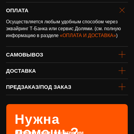
ОПЛАТА
оплата и
Осуществляется любым удобным способом через
доставка
Доставка по всей России и странам
эквайринг Т-Банка или сервис Долями. (см. полную
СНГ
информацию в разделе
«ОПЛАТА И ДОСТАВКА»
)
Подробнее
САМОВЫВОЗ
ДОСТАВКА
ПРЕДЗАКАЗ/ПОД ЗАКАЗ
винил
Под заказ
Если вы не нашли интересующую
виниловую пластинку или хотите
оформить предзаказ определённого
издания, заполните форму
Перейти