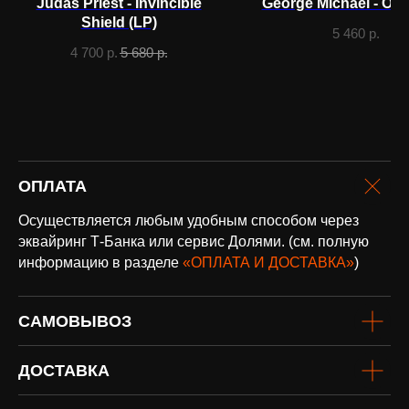
Judas Priest - Invincible
George Michael - Olde
Нужна
Shield (LP)
5 460
р.
помощь?
Напишите нам, мы ответим
4 700
р.
5 680
р.
на все вопросы и поможем
с заказом
Написать в Telegram
ОПЛАТА
Осуществляется любым удобным способом через
эквайринг Т-Банка или сервис Долями. (см. полную
информацию в разделе
«ОПЛАТА И ДОСТАВКА»
)
оплата и
доставка
Доставка по всей России и странам
СНГ
САМОВЫВОЗ
Подробнее
ДОСТАВКА