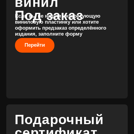
поступления
Оплата и
Предзаказы
доставка
Скидки
Винил с
Отзывы
историей
Публичная оферта
Аксессуары
Политика
Значки
конфиденциальности
Подарочные
сертификаты
Разработка
сайта
© 2017-2026 ВИНИЛ
Разработка
ФЭМИЛИ
брендинга