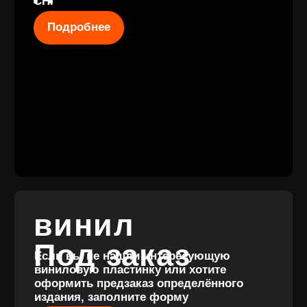
КОНТАКТЫ
+7 (911) 027 77
12
INFO@VINYLFAMILY.SHOP
КАТАЛОГ
КЛИЕНТАМ
Новые
Под заказ
поступления
Оплата и
Предзаказы
доставка
Скидки
Винил с
Отзывы
историей
Публичная оферта
Аксессуары
Политика
Значки
конфиденциальности
Подарочные
сертификаты