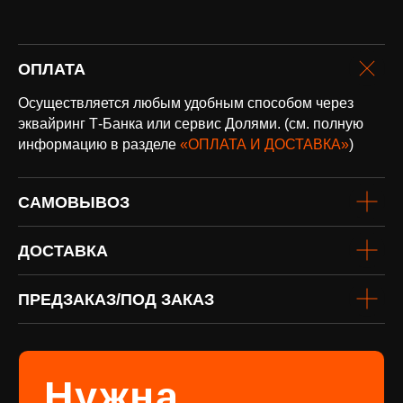
оплата и
ОПЛАТА
доставка
Осуществляется любым удобным способом через
Доставка по всей России и странам
СНГ
эквайринг Т-Банка или сервис Долями. (см. полную
Подробнее
информацию в разделе
«ОПЛАТА И ДОСТАВКА»
)
САМОВЫВОЗ
ДОСТАВКА
ПРЕДЗАКАЗ/ПОД ЗАКАЗ
винил
Под заказ
Если вы не нашли интересующую
виниловую пластинку или хотите
оформить предзаказ определённого
издания, заполните форму