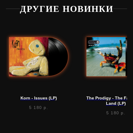
ДРУГИЕ НОВИНКИ
Нужна
помощь?
Напишите нам, мы ответим
на все вопросы и поможем
с заказом
Korn - Issues (LP)
The Prodigy - The Fat 
Написать в Telegram
Land (LP)
5 180
р.
5 180
р.