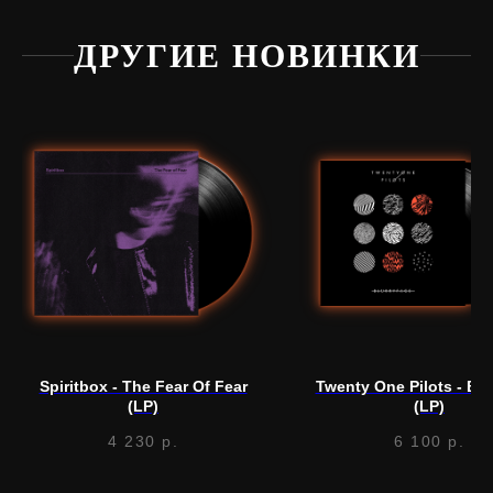
ДРУГИЕ НОВИНКИ
Нужна
помощь?
Напишите нам, мы ответим
на все вопросы и поможем
с заказом
Spiritbox - The Fear Of Fear
Twenty One Pilots - Blu
Написать в Telegram
(LP)
(LP)
4 230
р.
6 100
р.