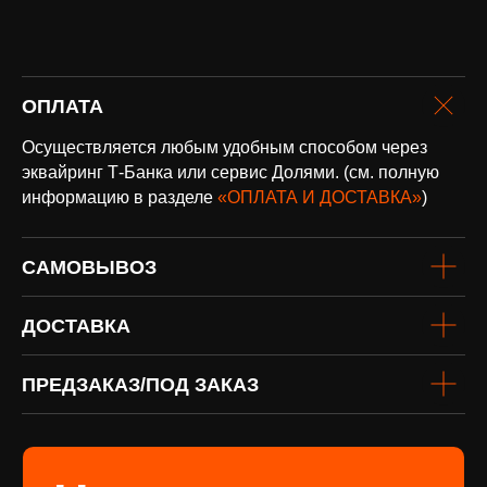
оплата и
ОПЛАТА
доставка
Доставка по всей России и странам
Осуществляется любым удобным способом через
СНГ
эквайринг Т-Банка или сервис Долями. (см. полную
Подробнее
информацию в разделе
«ОПЛАТА И ДОСТАВКА»
)
САМОВЫВОЗ
ДОСТАВКА
ПРЕДЗАКАЗ/ПОД ЗАКАЗ
винил
Под заказ
Если вы не нашли интересующую
виниловую пластинку или хотите
оформить предзаказ определённого