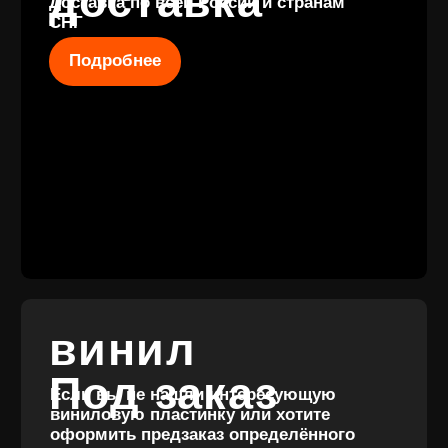
КОНТАКТЫ
+7 (911) 027 77
12
INFO@VINYLFAMILY.SHOP
КАТАЛОГ
КЛИЕНТАМ
Новые
Под заказ
поступления
Оплата и
Предзаказы
доставка
Скидки
Винил с
Отзывы
историей
Публичная оферта
Аксессуары
Политика
Значки
конфиденциальности
Подарочные
сертификаты