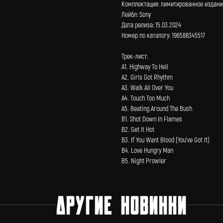
Комплектация: лимитированное издание
Лейбл: Sony
Дата релиза: 15.03.2024
Номер по каталогу: 196588345517
Трек-лист:
А1. Highway To Hell
А2. Girls Got Rhythm
А3. Walk All Over You
А4. Touch Too Much
А5. Beating Around The Bush
В1. Shot Down In Flames
В2. Get It Hot
В3. If You Want Blood (You've Got It)
В4. Love Hungry Man
В5. Night Prowler
ДРУГИЕ НОВИНКИ