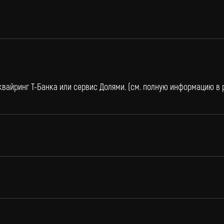
вайринг Т-Банка или сервис Долями. (см. полную информацию в
 доставка
винил Под заказ
сии и странам СНГ
Если вы не нашли интересующую виниловую