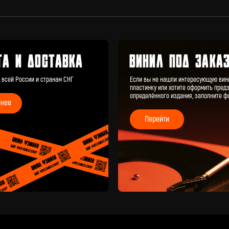
пластинку или хотите оформить предзаказ
определённого издания, заполните форму
Перейти
КАТАЛОГ
КЛИЕНТАМ
Новые поступления
Под заказ
Предзаказы
Оплата и доставка
Скидки
Отзывы
Винил с историей
Аксессуары
Публичная оферта
Значки
Политика конфиденциальности
Подарочные сертификаты