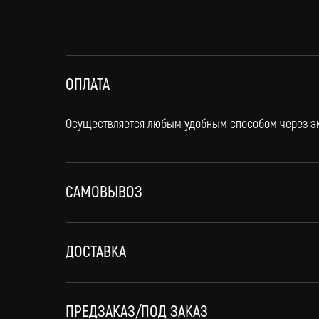
ОПЛАТА
Осуществляется любым удобным способом через эк
САМОВЫВОЗ
ДОСТАВКА
Нужна помощь?
оплата и
ПРЕДЗАКАЗ/ПОД ЗАКАЗ
Напишите нам, мы ответим на все вопросы
Доставка по всей Рос