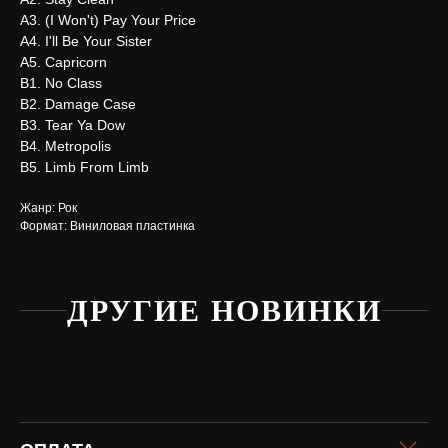
А3. (I Won't) Pay Your Price
А4. I'll Be Your Sister
А5. Capricorn
В1. No Class
В2. Damage Case
В3. Tear Ya Dow
В4. Metropolis
В5. Limb From Limb
Жанр: Рок
Формат: Виниловая пластинка
ДРУГИЕ НОВИНКИ
Нужна
помощь?
Напишите нам, мы ответим
на все вопросы и поможем
с заказом
Написать в Telegram