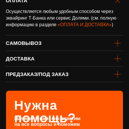
ОПЛАТА
Осуществляется любым удобным способом через
эквайринг Т-Банка или сервис Долями. (см. полную
информацию в разделе
«ОПЛАТА И ДОСТАВКА»
)
оплата и
САМОВЫВОЗ
доставка
Доставка по всей России и странам
ДОСТАВКА
СНГ
Подробнее
ПРЕДЗАКАЗ/ПОД ЗАКАЗ
винил