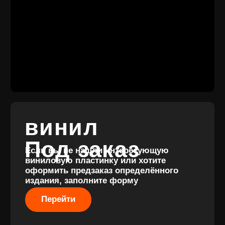
КОНТАКТЫ
+7 (911) 027 77
12
INFO@VINYLFAMILY.SHOP
КАТАЛОГ
КЛИЕНТАМ
Новые
Под заказ
поступления
Оплата и
Предзаказы
доставка
Скидки
Винил с
Отзывы
историей
Публичная оферта
Аксессуары
Политика
Значки
конфиденциальности
Подарочные
сертификаты