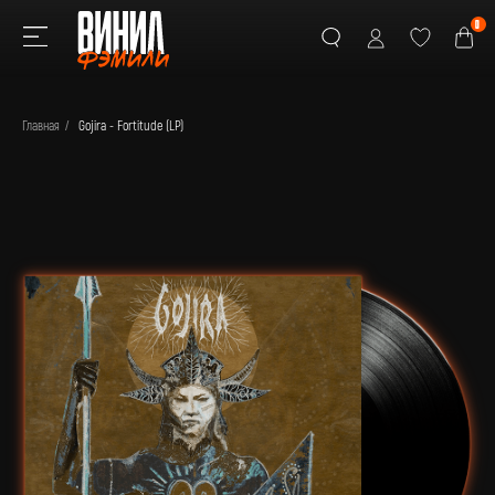
0
Главная
/
Gojira - Fortitude (LP)