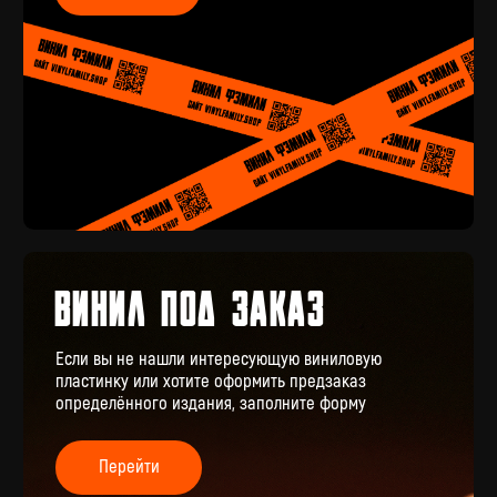
КОНТАКТЫ
+7 (911) 027 77 12
INFO@VINYLFAMILY.SHOP
КАТАЛОГ
КЛИЕНТАМ
Новые поступления
Под заказ
Предзаказы
Оплата и доставка
Скидки
Отзывы
Винил с историей
Аксессуары
Публичная оферта
Значки
Политика конфиденциальности
Подарочные сертификаты
Разработка сайта
Разработка брендинга