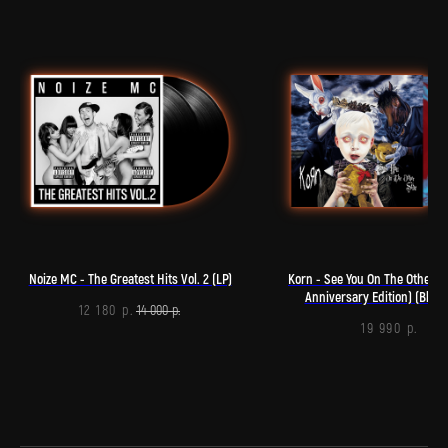
Нужна помощь?
Напишите нам, мы ответим на все вопросы
и поможем с заказом
Noize MC - The Greatest Hits Vol. 2 (LP)
Korn - See You On The Other S
Anniversary Edition) (Blue
Написать в Telegram
12 180
14 000
р.
р.
Blended) (LP)
19 990
р.