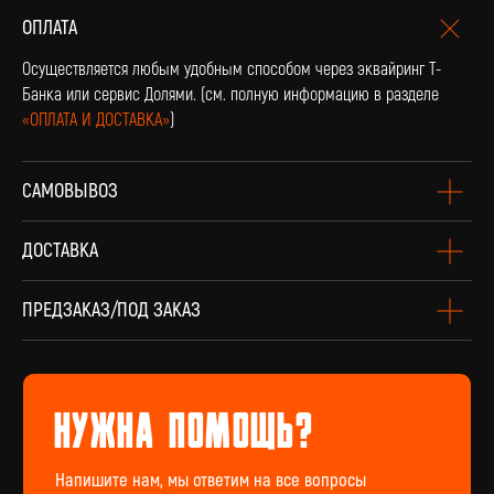
ОПЛАТА
оплата и доставка
Осуществляется любым удобным способом через эквайринг Т-
Доставка по всей России и странам СНГ
Банка или сервис Долями. (см. полную информацию в разделе
«ОПЛАТА И ДОСТАВКА»
)
Подробнее
САМОВЫВОЗ
ДОСТАВКА
ПРЕДЗАКАЗ/ПОД ЗАКАЗ
винил Под заказ
Если вы не нашли интересующую виниловую
пластинку или хотите оформить предзаказ
определённого издания, заполните форму
Перейти