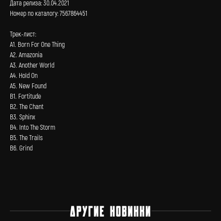
Дата релиза: 30.04.2021
Номер по каталогу: 7567864451
Трек-лист:
А1. Born For One Thing
А2. Amazonia
А3. Another World
А4. Hold On
А5. New Found
В1. Fortitude
В2. The Chant
В3. Sphinx
В4. Into The Storm
В5. The Trails
В6. Grind
ДРУГИЕ НОВИНКИ