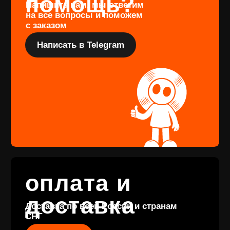
Подарочный
сертификат
Купить
КОНТАКТЫ
+7 (911) 027 77
12
INFO@VINYLFAMILY.SHOP