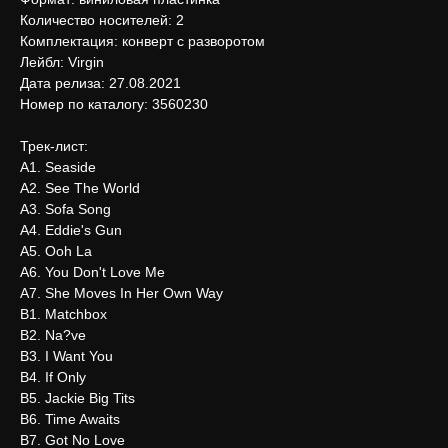
Количество носителей: 2
Комплектация: конверт с разворотом
Лейбл: Virgin
Дата релиза: 27.08.2021
Номер по каталогу: 3560230
Трек-лист:
A1. Seaside
A2. See The World
A3. Sofa Song
A4. Eddie's Gun
A5. Ooh La
A6. You Don't Love Me
A7. She Moves In Her Own Way
B1. Matchbox
B2. Na?ve
B3. I Want You
B4. If Only
B5. Jackie Big Tits
B6. Time Awaits
B7. Got No Love