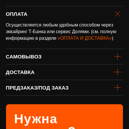
Подробнее
ОПЛАТА
Осуществляется любым удобным способом через
эквайринг Т-Банка или сервис Долями. (см. полную
информацию в разделе
«ОПЛАТА И ДОСТАВКА»
)
САМОВЫВОЗ
винил
Под заказ
Если вы не нашли интересующую
ДОСТАВКА
виниловую пластинку или хотите
оформить предзаказ определённого
издания, заполните форму
ПРЕДЗАКАЗ/ПОД ЗАКАЗ
Перейти