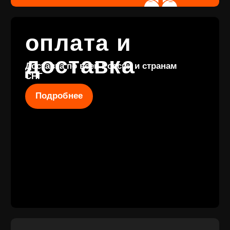
КОНТАКТЫ
+7 (911) 027 77
12
INFO@VINYLFAMILY.SHOP
КАТАЛОГ
КЛИЕНТАМ
Новые
Под заказ
поступления
Оплата и
Предзаказы
доставка
Скидки
Винил с
Отзывы
историей
Публичная оферта
Аксессуары
Политика
Значки
конфиденциальности
Подарочные
сертификаты