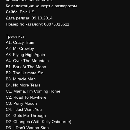
Комплектация: конверт с разворотом
Лейбл: Epic US
Дата релиза: 09.10.2014
Номер по каталогу: 88875015611
Трек-лист:
A1. Crazy Train
A2. Mr Crowley
A3. Flying High Again
A4. Over The Mountain
B1. Bark At The Moon
B2. The Ultimate Sin
B3. Miracle Man
B4. No More Tears
C1. Mama, I'm Coming Home
C2. Road To Nowhere
C3. Perry Mason
C4. I Just Want You
D1. Gets Me Through
D2. Changes (With Kelly Osbourne)
D3. I Don't Wanna Stop