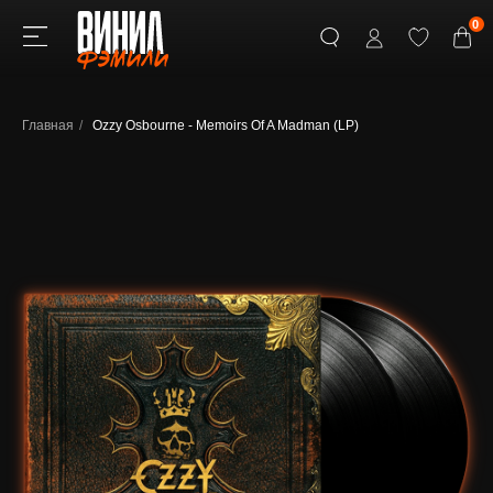
0
Главная
/
Ozzy Osbourne - Memoirs Of A Madman (LP)