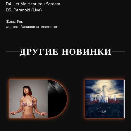
D4. Let Me Hear You Scream
D5. Paranoid (Live)
Жанр: Рок
Формат: Виниловая пластинка
ДРУГИЕ НОВИНКИ
Нужна
помощь?
Напишите нам, мы ответим
на все вопросы и поможем
с заказом
Написать в Telegram