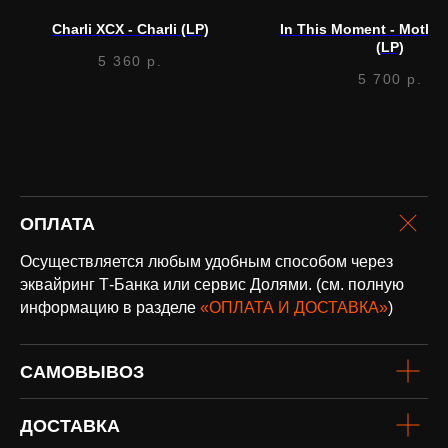
Charli XCX - Charli (LP)
In This Moment - Mother
(LP)
5 360
р.
5 700
р.
оплата и
доставка
Доставка по всей России и странам
ОПЛАТА
СНГ
Осуществляется любым удобным способом через
Подробнее
эквайринг Т-Банка или сервис Долями. (см. полную
информацию в разделе
«ОПЛАТА И ДОСТАВКА»
)
САМОВЫВОЗ
ДОСТАВКА