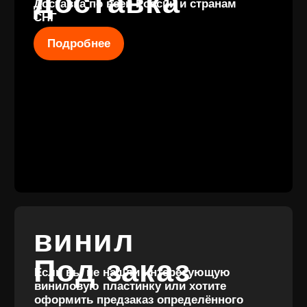
КОНТАКТЫ
+7 (911) 027 77
12
INFO@VINYLFAMILY.SHOP
КАТАЛОГ
КЛИЕНТАМ
Новые
Под заказ
поступления
Оплата и
Предзаказы
доставка
Скидки
Винил с
Отзывы
историей
Публичная оферта
Аксессуары
Политика
Значки