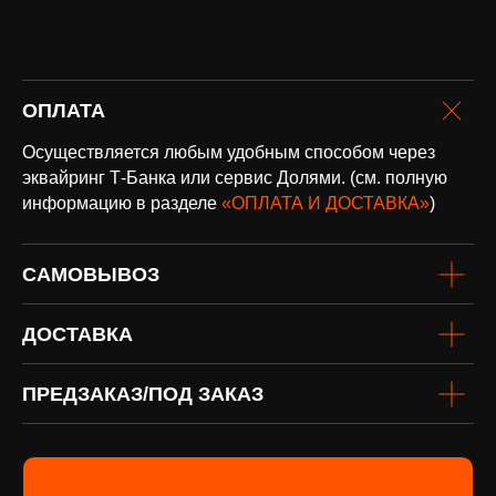
с заказом
Написать в Telegram
ОПЛАТА
Осуществляется любым удобным способом через
эквайринг Т-Банка или сервис Долями. (см. полную
информацию в разделе
«ОПЛАТА И ДОСТАВКА»
)
оплата и
САМОВЫВОЗ
доставка
Доставка по всей России и странам
СНГ
ДОСТАВКА
Подробнее
ПРЕДЗАКАЗ/ПОД ЗАКАЗ