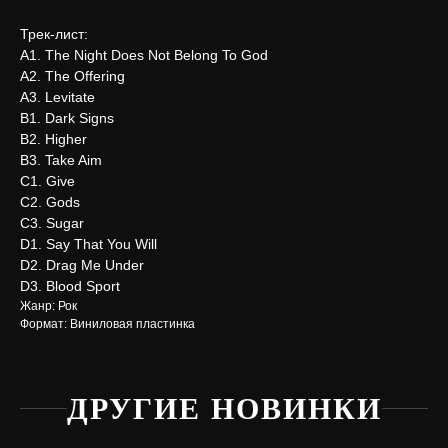
Трек-лист:
A1. The Night Does Not Belong To God
A2. The Offering
A3. Levitate
B1. Dark Signs
B2. Higher
B3. Take Aim
C1. Give
C2. Gods
C3. Sugar
D1. Say That You Will
D2. Drag Me Under
D3. Blood Sport
Жанр: Рок
Формат: Виниловая пластинка
Нужна
ДРУГИЕ НОВИНКИ
помощь?
Напишите нам, мы ответим
на все вопросы и поможем