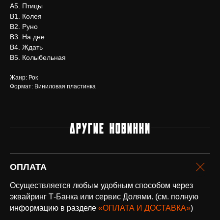
А5. Птицы
В1. Колея
В2. Руно
В3. На дне
В4. Ждать
В5. Колыбельная
Жанр: Рок
Формат: Виниловая пластинка
Нужна помощь?
ДРУГИЕ НОВИНКИ
Напишите нам, мы ответим
на все вопросы и поможем
с заказом
Написать в Telegram
ОПЛАТА
Осуществляется любым удобным способом через
эквайринг Т-Банка или сервис Долями. (см. полную
информацию в разделе
«ОПЛАТА И ДОСТАВКА»
)