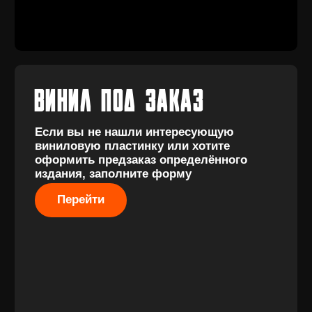
КОНТАКТЫ
+7 (911) 027 77
12
INFO@VINYLFAMILY.SHOP
КАТАЛОГ
КЛИЕНТАМ
Новые
Под заказ
поступления
Оплата и
Предзаказы
доставка
Скидки
Винил с
Отзывы
историей
Публичная оферта
Аксессуары
Политика
Значки
конфиденциальности
Подарочные
сертификаты