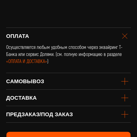
оплата и
ОПЛАТА
доставка
Доставка по всей России и странам
Осуществляется любым удобным способом через эквайринг Т-
СНГ
Банка или сервис Долями. (см. полную информацию в разделе
Подробнее
«ОПЛАТА И ДОСТАВКА»
)
САМОВЫВОЗ
ДОСТАВКА
ПРЕДЗАКАЗ/ПОД ЗАКАЗ
винил
Под заказ
Если вы не нашли интересующую
виниловую пластинку или хотите