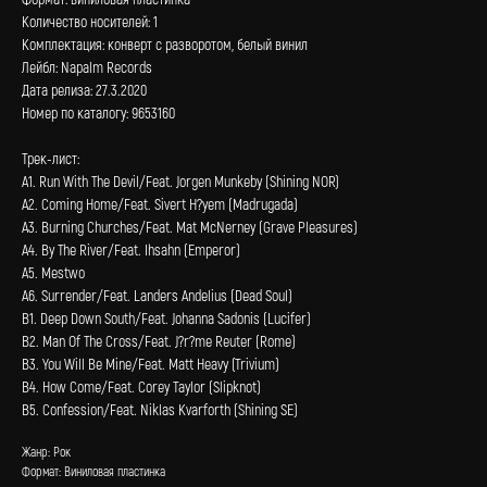
Количество носителей: 1
Комплектация: конверт с разворотом, белый винил
Лейбл: Napalm Records
Дата релиза: 27.3.2020
Номер по каталогу: 9653160
Трек-лист:
А1. Run With The Devil/Feat. Jorgen Munkeby (Shining NOR)
А2. Coming Home/Feat. Sivert H?yem (Madrugada)
А3. Burning Churches/Feat. Mat McNerney (Grave Pleasures)
А4. By The River/Feat. Ihsahn (Emperor)
А5. Mestwo
А6. Surrender/Feat. Landers Andelius (Dead Soul)
В1. Deep Down South/Feat. Johanna Sadonis (Lucifer)
В2. Man Of The Cross/Feat. J?r?me Reuter (Rome)
В3. You Will Be Mine/Feat. Matt Heavy (Trivium)
В4. How Come/Feat. Corey Taylor (Slipknot)
В5. Confession/Feat. Niklas Kvarforth (Shining SE)
Жанр: Рок
Формат: Виниловая пластинка