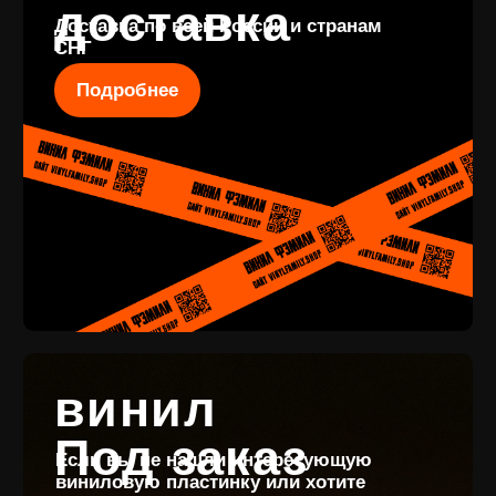
КОНТАКТЫ
+7 (911) 027 77 12
INFO@VINYLFAMILY.SHOP
КАТАЛОГ
КЛИЕНТАМ
Новые поступления
Под заказ
Предзаказы
Оплата и доставка
Скидки
Отзывы
Винил с историей
Аксессуары
Публичная оферта
Значки
Политика конфиденциальности
Подарочные сертификаты