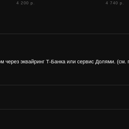
4 200
р.
4 740
р.
 через эквайринг Т-Банка или сервис Долями. (см
а и
винил