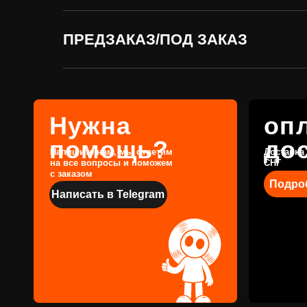
помощь?
доста
Напишите нам, мы ответим
Доставка по всей
на все вопросы и поможем
СНГ
с заказом
Подробнее
ПРЕДЗАКАЗ/ПОД ЗАКАЗ
Написать в Telegram