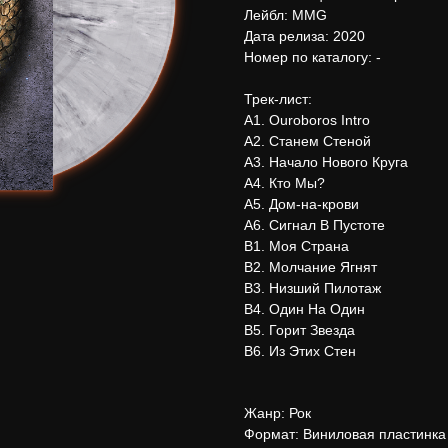
Лейбл: MMG
Дата релиза: 2020
Номер по каталогу: -
Трек-лист:
А1. Ouroboros Intro
А2. Станем Стеной
А3. Начало Нового Круга
А4. Кто Мы?
А5. Дом-на-крови
А6. Сигнал В Пустоте
В1. Моя Страна
В2. Молчание Ягнят
В3. Низший Пилотаж
В4. Один На Один
В5. Горит Звезда
В6. Из Этих Стен
Жанр: Рок
Формат: Виниловая пластинка