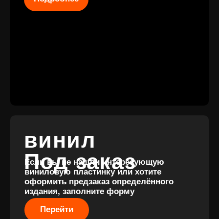
КОНТАКТЫ
+7 (911) 027 77
12
INFO@VINYLFAMILY.SHOP
КАТАЛОГ
КЛИЕНТАМ
Новые
Под заказ
поступления
Оплата и
Предзаказы
доставка
Скидки
Винил с
Отзывы
историей
Публичная оферта
Аксессуары
Политика
Значки
конфиденциальности
Подарочные
сертификаты
Разработка
сайта