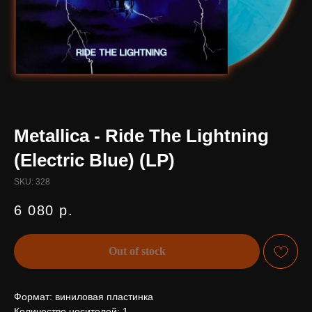
Metallica - Ride The Lightning
(Electric Blue) (LP)
SKU:
328
6 080
р.
Out of stock
Формат: виниловая пластинка
Количество носителей: 1