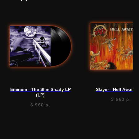
Нужна
помощь?
Напишите нам, мы ответим
на все вопросы и поможем
с заказом
Eminem - The Slim Shady LP
Slayer - Hell Awaits 
(LP)
Написать в Telegram
3 660
р.
6 960
р.