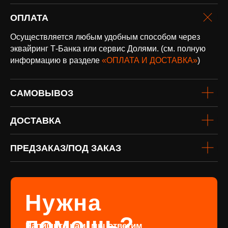
ОПЛАТА
оплата и
Осуществляется любым удобным способом через
доставка
Доставка по всей России и странам
эквайринг Т-Банка или сервис Долями. (см. полную
СНГ
информацию в разделе
«ОПЛАТА И ДОСТАВКА»
)
Подробнее
САМОВЫВОЗ
ДОСТАВКА
ПРЕДЗАКАЗ/ПОД ЗАКАЗ
винил
Под заказ
Если вы не нашли интересующую
виниловую пластинку или хотите
оформить предзаказ определённого
издания, заполните форму
Перейти