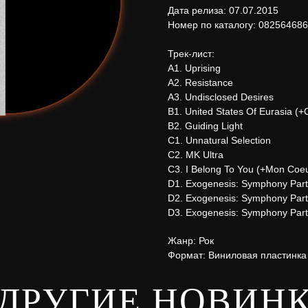
Дата релиза: 07.07.2015
Номер по каталогу: 08256468
Трек-лист:
A1. Uprising
A2. Resistance
A3. Undisclosed Desires
B1. United States Of Eurasia (+
B2. Guiding Light
C1. Unnatural Selection
C2. MK Ultra
C3. I Belong To You (+Mon Coeu
D1. Exogenesis: Symphony Part
D2. Exogenesis: Symphony Part 
D3. Exogenesis: Symphony Part
Жанр: Рок
Формат: Виниловая пластинка
ДРУГИЕ НОВИН