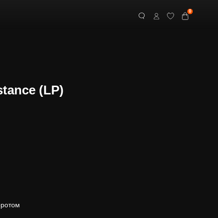
0
stance (LP)
оротом