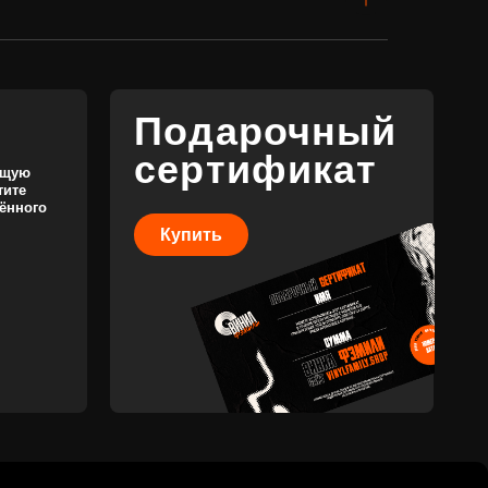
Купить
КОНТАКТЫ
+7 (911) 027 77 12
INFO@VINYLFAMILY.SHOP