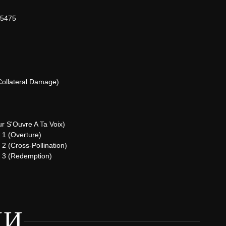
65475
Collateral Damage)
r S'Ouvre A Ta Voix)
 1 (Overture)
2 (Cross-Pollination)
 3 (Redemption)
КИ