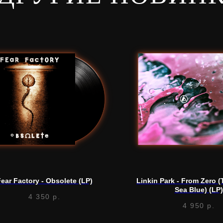
ear Factory - Obsolete (LP)
Linkin Park - From Zero (
Sea Blue) (LP)
4 350
р.
4 950
р.