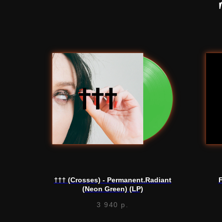
††† (Crosses) - Permanent.Radiant
F
(Neon Green) (LP)
3 940
р.