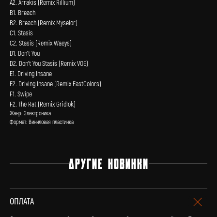
А2. Arrakis (Remix Rillium)
В1. Breach
В2. Breach (Remix Myselor)
С1. Stasis
С2. Stasis (Remix Waeys)
D1. Don't You
D2. Don't You Stasis (Remix VOE)
E1. Driving Insane
E2. Driving Insane (Remix EastColors)
F1. Swipe
F2. The Rat (Remix Gridlok)
Жанр: Электроника
Формат: Виниловая пластинка
Нужна помощь?
ДРУГИЕ НОВИНКИ
Напишите нам, мы ответим на все вопросы
и поможем с заказом
Написать в Telegram
ОПЛАТА