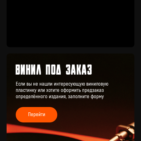
КОНТАКТЫ
+7 (911) 027 77 12
INFO@VINYLFAMILY.SHOP
КАТАЛОГ
КЛИЕНТАМ
Новые поступления
Под заказ
Предзаказы
Оплата и доставка
Скидки
Отзывы
Винил с историей
Аксессуары
Публичная оферта
Значки
Политика конфиденциальности
Подарочные сертификаты