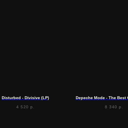
Disturbed - Divisive (LP)
Depeche Mode - The Best O
4 520
р.
8 340
р.