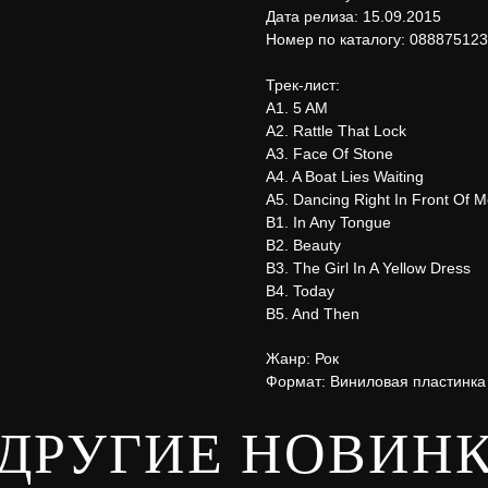
Дата релиза: 15.09.2015
Номер по каталогу: 08887512
Трек-лист:
A1. 5 AM
A2. Rattle That Lock
A3. Face Of Stone
A4. A Boat Lies Waiting
A5. Dancing Right In Front Of 
B1. In Any Tongue
B2. Beauty
B3. The Girl In A Yellow Dress
B4. Today
B5. And Then
Жанр: Рок
Формат: Виниловая пластинка
ДРУГИЕ НОВИН