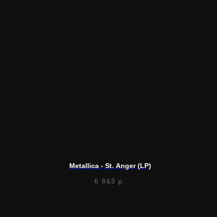
Metallica - St. Anger (LP)
6 863
р.