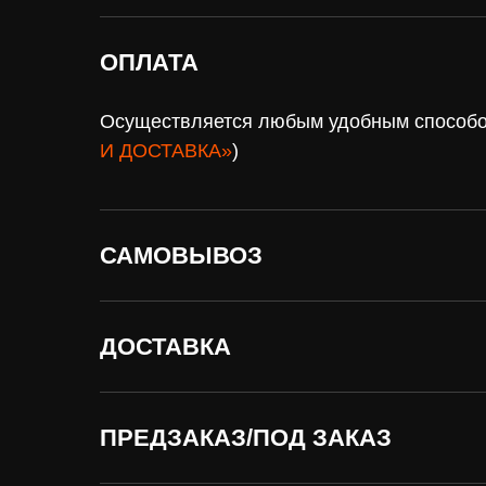
ОПЛАТА
Осуществляется любым удобным способом
И ДОСТАВКА»
)
САМОВЫВОЗ
ДОСТАВКА
Нужна
оплат
помощь?
доста
Напишите нам, мы ответим
Доставка по всей
на все вопросы и поможем
СНГ
с заказом
ПРЕДЗАКАЗ/ПОД ЗАКАЗ
Подробнее
Написать в Telegram