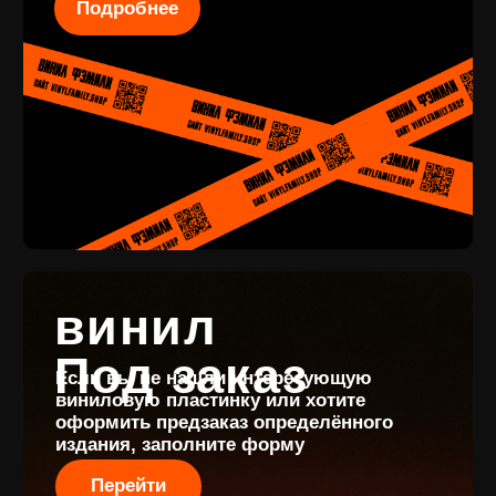
КОНТАКТЫ
+7 (911) 027 77
12
INFO@VINYLFAMILY.SHOP
КАТАЛОГ
КЛИЕНТАМ
Новые
Под заказ
поступления
Оплата и
Предзаказы
доставка
Скидки
Винил с
Отзывы
историей
Публичная оферта
Аксессуары
Политика
Значки
конфиденциальности
Подарочные
сертификаты