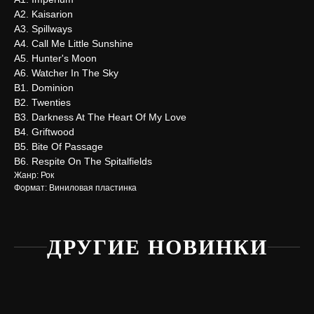
А2. Kaisarion
А3. Spillways
А4. Call Me Little Sunshine
А5. Hunter's Moon
А6. Watcher In The Sky
В1. Dominion
В2. Twenties
В3. Darkness At The Heart Of My Love
В4. Griftwood
В5. Bite Of Passage
В6. Respite On The Spitalfields
Жанр: Рок
Формат: Виниловая пластинка
ДРУГИЕ НОВИНКИ
Нужна
помощь?
Напишите нам, мы ответим
на все вопросы и поможем
с заказом
Написать в Telegram