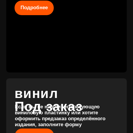
КОНТАКТЫ
+7 (911) 027 77
12
INFO@VINYLFAMILY.SHOP
КАТАЛОГ
КЛИЕНТАМ
Новые
Под заказ
поступления
Оплата и
Предзаказы
доставка
Скидки
Винил с
Отзывы
историей
Публичная оферта
Аксессуары
Политика
Значки
конфиденциальности
Подарочные
сертификаты