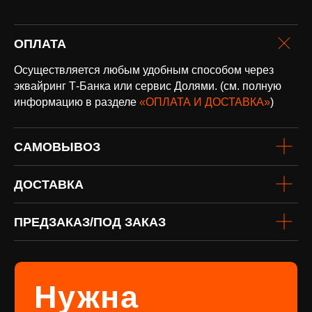
ОПЛАТА
оплата и
доставка
Осуществляется любым удобным способом через
Доставка по всей России и странам
СНГ
эквайринг Т-Банка или сервис Долями. (см. полную
информацию в разделе
«ОПЛАТА И ДОСТАВКА»
)
Подробнее
САМОВЫВОЗ
ДОСТАВКА
ПРЕДЗАКАЗ/ПОД ЗАКАЗ
винил
Под заказ
Если вы не нашли интересующую
виниловую пластинку или хотите
оформить предзаказ определённого
издания, заполните форму