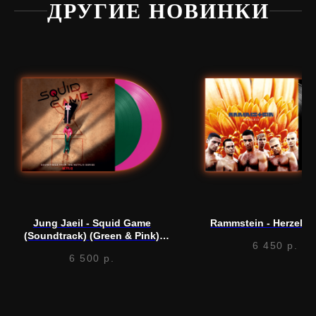
ДРУГИЕ НОВИНКИ
Нужна
помощь?
Напишите нам, мы ответим
на все вопросы и поможем
с заказом
Jung Jaeil - Squid Game
Rammstein - Herzeleid
Написать в Telegram
(Soundtrack) (Green & Pink)
6 450
р.
(LP)
6 500
р.