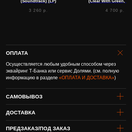
(Soundtrack) (LP)
(Clear With Green, Wh
Black Splatter) (L
3 260
р.
4 700
р.
оплата и
доставка
ОПЛАТА
Доставка по всей России и странам
СНГ
Осуществляется любым удобным способом через
Подробнее
эквайринг Т-Банка или сервис Долями. (см. полную
информацию в разделе
«ОПЛАТА И ДОСТАВКА»
)
САМОВЫВОЗ
ДОСТАВКА
винил
ПРЕДЗАКАЗ/ПОД ЗАКАЗ