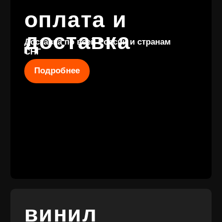
КОНТАКТЫ
+7 (911) 027 77
12
INFO@VINYLFAMILY.SHOP
КАТАЛОГ
КЛИЕНТАМ
Новые
Под заказ
поступления
Оплата и
Предзаказы
доставка
Скидки
Винил с
Отзывы
историей
Публичная оферта
Аксессуары
Политика
Значки
конфиденциальности
Подарочные
сертификаты