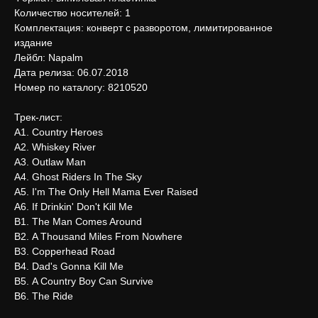
Количество носителей: 1
Комплектация: конверт с разворотом, лимитированное
издание
Лейбл: Napalm
Дата релиза: 06.07.2018
Номер по каталогу: 8210520
Трек-лист:
А1. Country Heroes
А2. Whiskey River
А3. Outlaw Man
А4. Ghost Riders In The Sky
А5. I'm The Only Hell Mama Ever Raised
А6. If Drinkin' Don't Kill Me
В1. The Man Comes Around
В2. A Thousand Miles From Nowhere
В3. Copperhead Road
В4. Dad's Gonna Kill Me
В5. A Country Boy Can Survive
В6. The Ride