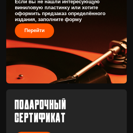
Винил с
Отзывы
историей
Публичная оферта
Аксессуары
Политика
Значки
конфиденциальности
Подарочные
сертификаты
Разработка
сайта
© 2017-2026 ВИНИЛ
Разработка
ФЭМИЛИ
брендинга