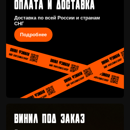
Купить
КОНТАКТЫ
+7 (911) 027 77
12
INFO@VINYLFAMILY.SHOP
КАТАЛОГ
КЛИЕНТАМ
Новые
Под заказ
поступления
Оплата и
Предзаказы
доставка
Скидки