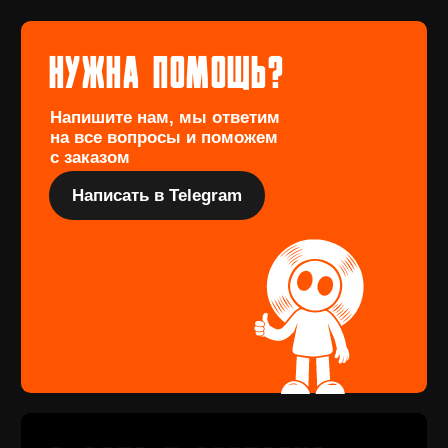
винил Под заказ
Если вы не нашли интересующую
виниловую пластинку или хотите
оформить предзаказ определённого
издания, заполните форму
Перейти
Подарочный
сертификат