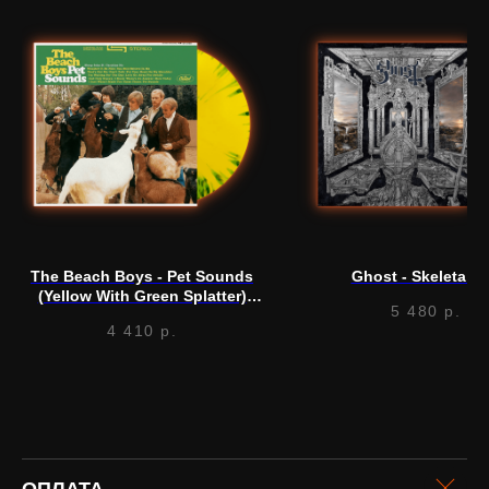
Нужна
помощь?
Напишите нам, мы ответим
на все вопросы и поможем
The Beach Boys - Pet Sounds
Ghost - Skeleta (L
с заказом
(Yellow With Green Splatter)
5 480
р.
Написать в Telegram
(LP)
4 410
р.
ОПЛАТА