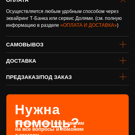
оплата и
Осуществляется любым удобным способом через
доставка
эквайринг Т-Банка или сервис Долями. (см. полную
Доставка по всей России и странам
СНГ
информацию в разделе
«ОПЛАТА И ДОСТАВКА»
)
Подробнее
САМОВЫВОЗ
ДОСТАВКА
ПРЕДЗАКАЗ/ПОД ЗАКАЗ
винил
Под заказ
Если вы не нашли интересующую
виниловую пластинку или хотите
оформить предзаказ определённого
издания, заполните форму
Перейти