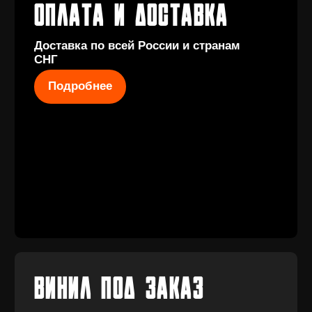
КОНТАКТЫ
+7 (911) 027 77
12
INFO@VINYLFAMILY.SHOP
КАТАЛОГ
КЛИЕНТАМ
Новые
Под заказ
поступления
Оплата и
Предзаказы
доставка
Скидки
Винил с
Отзывы
историей
Публичная оферта
Аксессуары
Политика
Значки
конфиденциальности
Подарочные
сертификаты