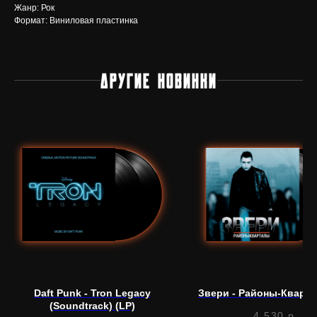
Жанр: Рок
Формат: Виниловая пластинка
ДРУГИЕ НОВИНКИ
Нужна помощь?
Напишите нам, мы ответим
на все вопросы и поможем
с заказом
Написать в Telegram
Daft Punk - Tron Legacy
Звери - Районы-Кварта
(Soundtrack) (LP)
4 530
р.