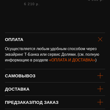
6 210
р.
оплата и доставка
ОПЛАТА
Доставка по всей России и странам
СНГ
Осуществляется любым удобным способом через
Подробнее
эквайринг Т-Банка или сервис Долями. (см. полную
информацию в разделе
«ОПЛАТА И ДОСТАВКА»
)
САМОВЫВОЗ
ДОСТАВКА
ПРЕДЗАКАЗ/ПОД ЗАКАЗ
винил Под заказ