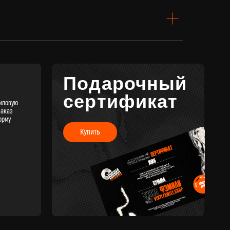
Купить
КОНТАКТЫ
+7 (911) 027 77 12
INFO@VINYLFAMILY.SHOP