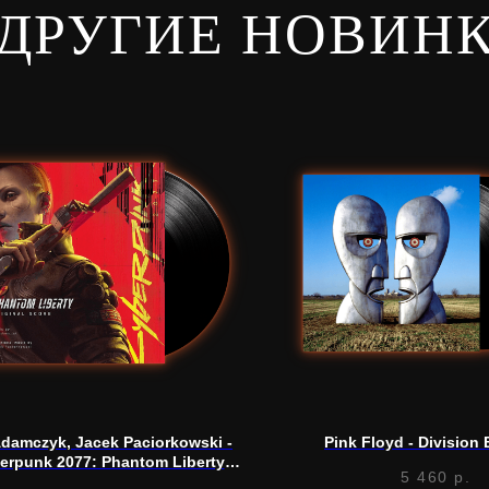
ДРУГИЕ НОВИН
 Adamczyk, Jacek Paciorkowski -
Pink Floyd - Division 
erpunk 2077: Phantom Liberty
5 460
р.
(Soundtrack) (LP)