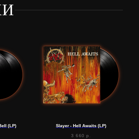
КИ
Bell (LP)
Slayer - Hell Awaits (LP)
3 660
р.