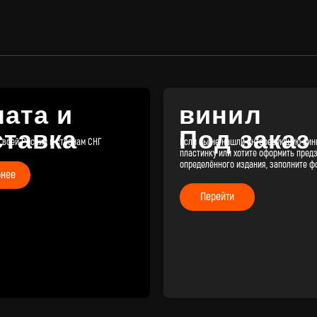
пластинку или хотите оформить предзаказ
определённого издания, заполните форму
Перейти
КАТАЛОГ
КЛИЕНТАМ
Новые поступления
Под заказ
Предзаказы
Оплата и доставка
Скидки
Отзывы
Винил с
историей
Публичная оферта
Аксессуары
Политика
Значки
конфиденциальности
Подарочные
сертификаты