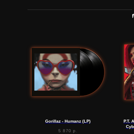
Gorillaz - Humanz (LP)
P.T.
Cyb
5 870
р.