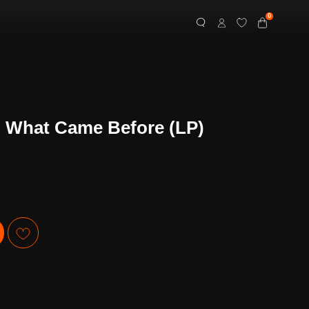
0
- What Came Before (LP)