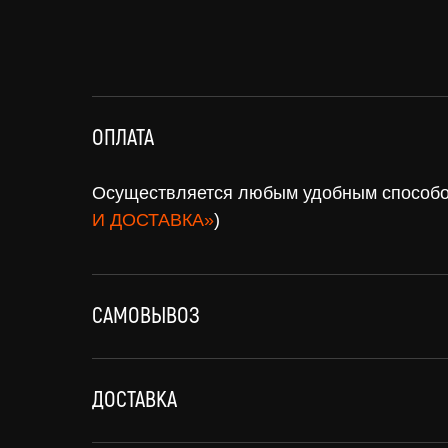
ОПЛАТА
Осуществляется любым удобным способом
И ДОСТАВКА»
)
САМОВЫВОЗ
Нужна
оплат
ДОСТАВКА
помощь?
доста
Напишите нам, мы ответим на все вопросы
Доставка по всей Рос