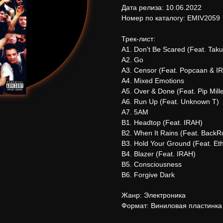
Дата релиза: 10.06.2022
Номер по каталогу: EMIV2059
Трек-лист:
А1. Don't Be Scared (Feat. Taku
А2. Go
А3. Censor (Feat. Popcaan & I
А4. Mixed Emotions
А5. Over & Done (Feat. Pip Mille
А6. Run Up (Feat. Unknown T)
А7. 5AM
В1. Headtop (Feat. IRAH)
В2. When It Rains (Feat. Back
В3. Hold Your Ground (Feat. Eth
В4. Blazer (Feat. IRAH)
В5. Consciousness
В6. Forgive Dark
Жанр: Электроника
Формат: Виниловая пластинка