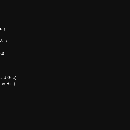
ra)
RAH)
tt)
Road Gee)
an Holt)