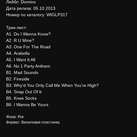
Лейбл: Domino
Дата релиза: 05.10.2013
Номер по каталогу: WIGLP317
Трек-лист:
А1. Do I Wanna Know?
А2. R U Mine?
А3. One For The Road
А4. Arabella
А5. I Want It All
А6. No 1 Party Anthem
В1. Mad Sounds
В2. Fireside
В3. Why'd You Only Call Me When You're High?
В4. Snap Out Of It
В5. Knee Socks
В6. I Wanna Be Yours
Жанр: Рок
Формат: Виниловая пластинка