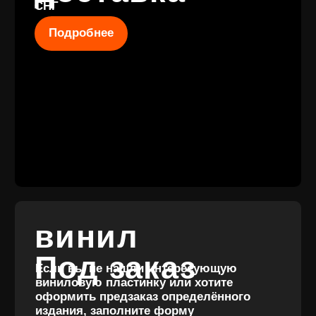
КОНТАКТЫ
+7 (911) 027 77
12
INFO@VINYLFAMILY.SHOP
КАТАЛОГ
КЛИЕНТАМ
Новые
Под заказ
поступления
Оплата и
Предзаказы
доставка
Скидки
Винил с
Отзывы
историей
Публичная оферта
Аксессуары
Политика
Значки
конфиденциальности
Подарочные
сертификаты