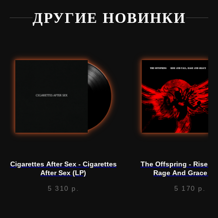
ДРУГИЕ НОВИНКИ
Нужна
помощь?
Напишите нам, мы ответим
на все вопросы и поможем
с заказом
Cigarettes After Sex - Cigarettes
The Offspring - Rise An
Написать в Telegram
After Sex (LP)
Rage And Grace (1
Anniversary Edition)
5 310
р.
5 170
р.