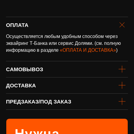
оплата и
ОПЛАТА
доставка
Осуществляется любым удобным способом через
Доставка по всей России и странам
СНГ
эквайринг Т-Банка или сервис Долями. (см. полную
Подробнее
информацию в разделе
«ОПЛАТА И ДОСТАВКА»
)
САМОВЫВОЗ
ДОСТАВКА
ПРЕДЗАКАЗ/ПОД ЗАКАЗ
винил
Под заказ
Если вы не нашли интересующую
виниловую пластинку или хотите
оформить предзаказ определённого
издания, заполните форму