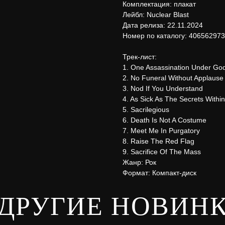
Комплектация: плакат
Лейбл: Nuclear Blast
Дата релиза: 22.11.2024
Номер по каталогу: 40656297
Трек-лист:
1. One Assassination Under Go
2. No Funeral Without Applause
3. Nod If You Understand
4. As Sick As The Secrets Within
5. Sacrilegious
6. Death Is Not A Costume
7. Meet Me In Purgatory
8. Raise The Red Flag
9. Sacrifice Of The Mass
Жанр: Рок
Формат: Компакт-диск
ДРУГИЕ НОВИН