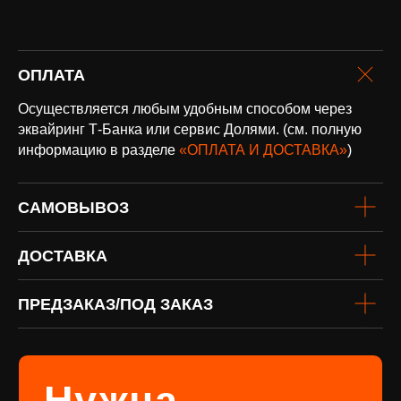
оплата и
ОПЛАТА
доставка
Осуществляется любым удобным способом через
Доставка по всей России и странам
СНГ
эквайринг Т-Банка или сервис Долями. (см. полную
Подробнее
информацию в разделе
«ОПЛАТА И ДОСТАВКА»
)
САМОВЫВОЗ
ДОСТАВКА
ПРЕДЗАКАЗ/ПОД ЗАКАЗ
винил
Под заказ
Если вы не нашли интересующую
виниловую пластинку или хотите
оформить предзаказ определённого
издания, заполните форму