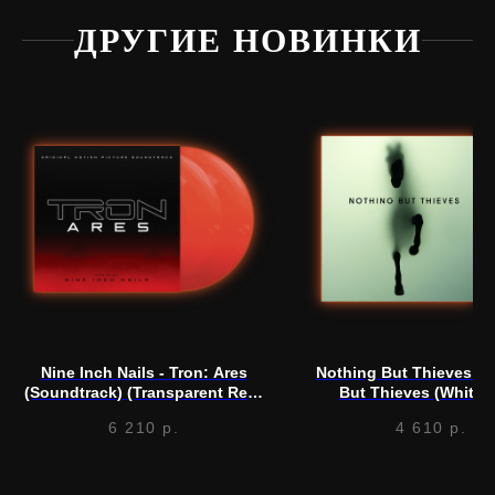
ДРУГИЕ НОВИНКИ
Нужна
помощь?
Напишите нам, мы ответим
на все вопросы и поможем
с заказом
Nine Inch Nails - Tron: Ares
Nothing But Thieves - 
Написать в Telegram
(Soundtrack) (Transparent Red)
But Thieves (White) 
(LP)
6 210
р.
4 610
р.