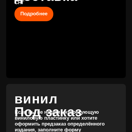
КОНТАКТЫ
+7 (911) 027 77
12
INFO@VINYLFAMILY.SHOP
КАТАЛОГ
КЛИЕНТАМ
Новые
Под заказ
поступления
Оплата и
Предзаказы
доставка
Скидки
Винил с
Отзывы
историей
Публичная оферта
Аксессуары
Политика
Значки
конфиденциальности
Подарочные
сертификаты