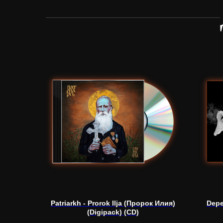
Patriarkh - Prorok Ilja (Пророк Илия)
Depe
(Digipack) (CD)