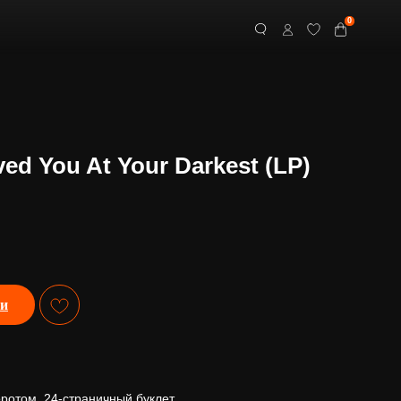
0
ved You At Your Darkest (LP)
ии
оротом, 24-страничный буклет