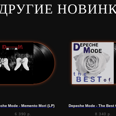
ДРУГИЕ НОВИН
che Mode - Memento Mori (LP)
Depeche Mode - The Best O
6 390
р.
8 340
р.