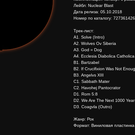
Лейбл: Nuclear Blast
Дата релиза: 05.10.2018
Номер по каталогу: 72736142
Трек-лист:
А1. Solve (Intro)
А2. Wolves Ov Siberia
А3. God = Dog
А4. Ecclesia Diabolica Catholica
В1. Bartzabel
В2. If Crucifixion Was Not Enou
В3. Angelvs XIII
С1. Sabbath Mater
С2. Havohej Pantocrator
D1. Rom 5:8
D2. We Are The Next 1000 Year
D3. Coagvla (Outro)
Жанр: Рок
Формат: Виниловая пластинка