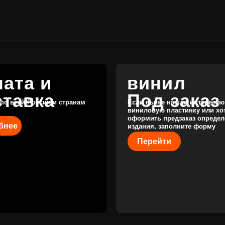
виниловую пластинку или хотите
оформить предзаказ определённого
издания, заполните форму
Перейти
КАТАЛОГ
КЛИЕНТАМ
Новые поступления
Под заказ
Предзаказы
Оплата и доставка
Скидки
Отзывы
Винил с
историей
Публичная оферта
Аксессуары
Политика
Значки
конфиденциальности
Подарочные
сертификаты