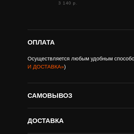
3 140
р.
ОПЛАТА
Осуществляется любым удобным способом
И ДОСТАВКА»
)
САМОВЫВОЗ
Нужна
оплат
ДОСТАВКА
помощь?
доста
Напишите нам, мы ответим
Доставка по всей