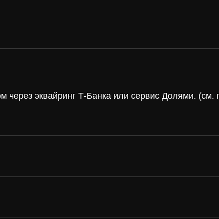
 через эквайринг Т-Банка или сервис Долями. (см
а и
винил
вка
Под заказ
 России и странам
Если вы не нашли интересующую