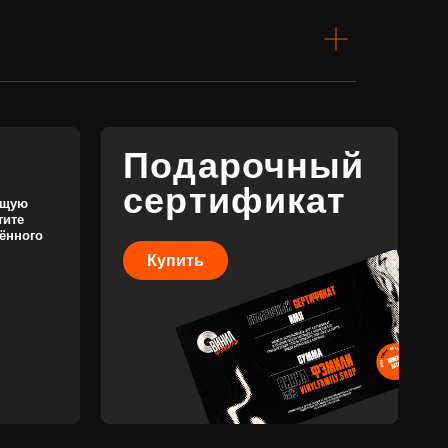
Купить
КОНТАКТЫ
+7 (911) 027 77 12
INFO@VINYLFAMILY.SHOP