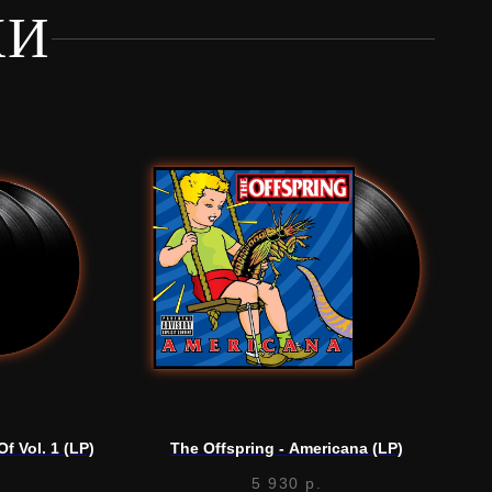
КИ
f Vol. 1 (LP)
The Offspring - Americana (LP)
5 930
р.