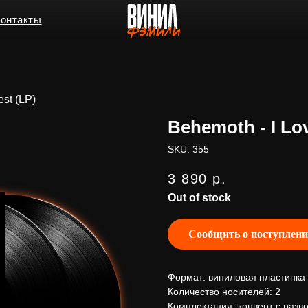
ы
est (LP)
Behemoth - I Lo
SKU:
355
3 890
р.
Out of stock
Сообщить о поступлен
Формат: виниловая пластинка
Количество носителей: 2
Комплектация: конверт с разв