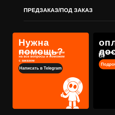
на все вопросы и поможем
СНГ
с заказом
Подробнее
ПРЕДЗАКАЗ/ПОД ЗАКАЗ
Написать в Telegram