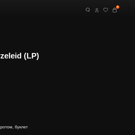
0
zeleid (LP)
оротом, буклет