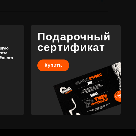
Купить
КОНТАКТЫ
+7 (911) 027 77 12
INFO@VINYLFAMILY.SHOP