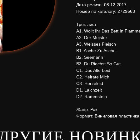
Дата релиза: 08.12.2017
Номер по каталогу: 2729663
Трек-лист:
A1. Wollt Ihr Das Bett In Flam
A2. Der Meister
A3. Weisses Fleisch
B1. Asche Zu Asche
B2. Seemann
B3. Du Riechst So Gut
C1. Das Alte Leid
C2. Heirate Mich
C3. Herzeleid
D1. Laichzeit
D2. Rammstein
Жанр: Рок
Формат: Виниловая пластинка
ДРУГИЕ НОВИН