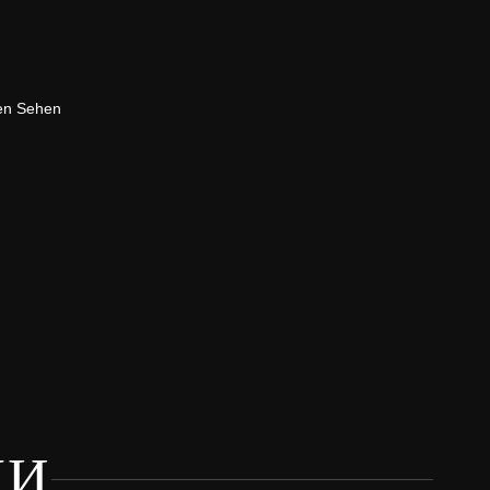
men Sehen
КИ