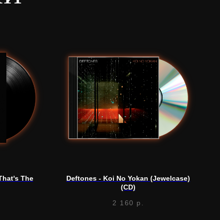
That's The
Deftones - Koi No Yokan (Jewelcase)
(CD)
2 160
р.