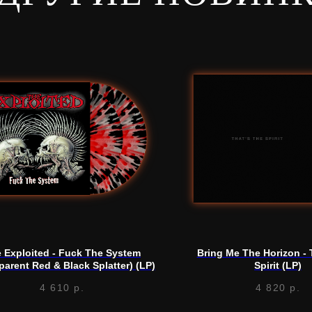
 Exploited - Fuck The System
Bring Me The Horizon - 
parent Red & Black Splatter) (LP)
Spirit (LP)
4 610
р.
4 820
р.