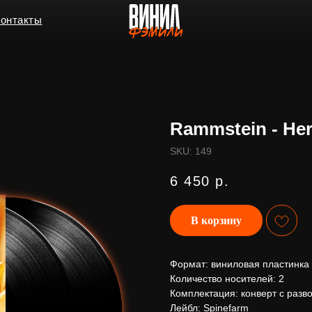
ы
Rammstein - Her
SKU:
149
6 450
р.
В корзину
Формат: виниловая пластинка
Количество носителей: 2
Комплектация: конверт с разв
Лейбл: Spinefarm