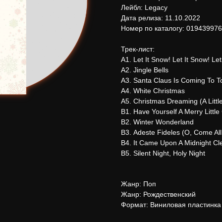
Лейбл: Legacy
Дата релиза: 11.10.2022
Номер по каталогу: 01943997
Трек-лист:
А1. Let It Snow! Let It Snow! Let
А2. Jingle Bells
А3. Santa Claus Is Coming To 
А4. White Christmas
А5. Christmas Dreaming (A Little
В1. Have Yourself A Merry Little
В2. Winter Wonderland
В3. Adeste Fideles (O, Come All 
В4. It Came Upon A Midnight Cl
В5. Silent Night, Holy Night
Жанр: Поп
Жанр: Рождественский
Формат: Виниловая пластинка