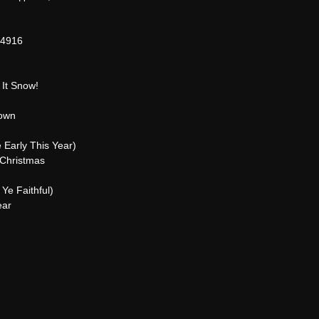
64916
 It Snow!
Town
 Early This Year)
 Christmas
Ye Faithful)
ear