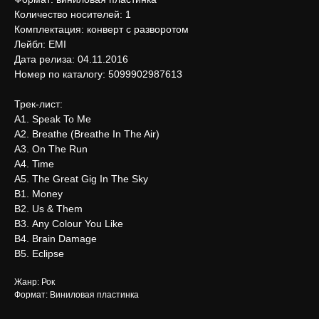
Количество носителей: 1
Комплектация: конверт с разворотом
Лейбл: EMI
Дата релиза: 04.11.2016
Номер по каталогу: 5099902987613
Трек-лист:
А1. Speak To Me
А2. Breathe (Breathe In The Air)
А3. On The Run
А4. Time
А5. The Great Gig In The Sky
В1. Money
В2. Us & Them
В3. Any Colour You Like
В4. Brain Damage
В5. Eclipse
Жанр: Рок
Формат: Виниловая пластинка