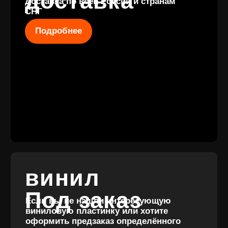
КОНТАКТЫ
+7 (911) 027 77
12
INFO@VINYLFAMILY.SHOP
КАТАЛОГ
КЛИЕНТАМ
Новые
Под заказ
поступления
Оплата и
Предзаказы
доставка
Скидки
Винил с
Отзывы
историей
Публичная оферта
Аксессуары
Политика
Значки
конфиденциальности
Подарочные
сертификаты