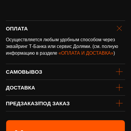
оплата и
ОПЛАТА
доставка
Доставка по всей России и странам
Осуществляется любым удобным способом через
СНГ
эквайринг Т-Банка или сервис Долями. (см. полную
Подробнее
информацию в разделе
«ОПЛАТА И ДОСТАВКА»
)
САМОВЫВОЗ
ДОСТАВКА
ПРЕДЗАКАЗ/ПОД ЗАКАЗ
винил
Под заказ
Если вы не нашли интересующую
виниловую пластинку или хотите
оформить предзаказ определённого