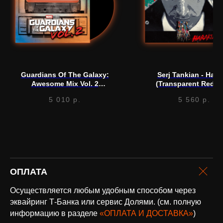
помощь?
Напишите нам, мы ответим
на все вопросы и поможем
с заказом
Написать в Telegram
Guardians Of The Galaxy:
Serj Tankian - Harak
Awesome Mix Vol. 2
(Transparent Red) (
(Soundtrack) (LP)
5 010
р.
5 560
р.
оплата и
доставка
Доставка по всей России и странам
СНГ
ОПЛАТА
Подробнее
Осуществляется любым удобным способом через
эквайринг Т-Банка или сервис Долями. (см. полную
информацию в разделе
«ОПЛАТА И ДОСТАВКА»
)