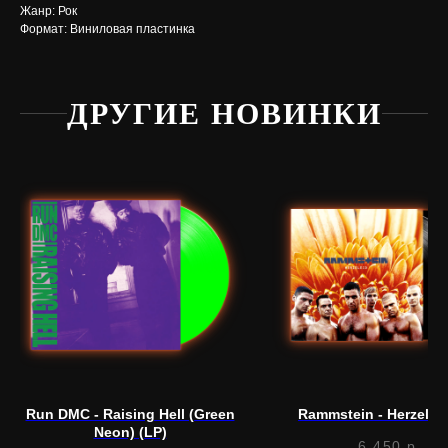
Жанр: Рок
Формат: Виниловая пластинка
ДРУГИЕ НОВИНКИ
Нужна
помощь?
Напишите нам, мы ответим
на все вопросы и поможем
с заказом
Написать в Telegram
Run DMC - Raising Hell (Green
Rammstein - Herzeleid
Neon) (LP)
6 450
р.