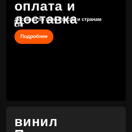
КОНТАКТЫ
+7 (911) 027 77
12
INFO@VINYLFAMILY.SHOP
КАТАЛОГ
КЛИЕНТАМ
Новые
Под заказ
поступления
Оплата и
Предзаказы
доставка
Скидки
Винил с
Отзывы
историей
Публичная оферта
Аксессуары
Политика
Значки
конфиденциальности
Подарочные
сертификаты