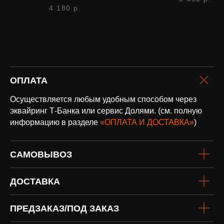
4 180
р.
оплата и
ОПЛАТА
доставка
Доставка по всей России и странам
СНГ
Осуществляется любым удобным способом через
Подробнее
эквайринг Т-Банка или сервис Долями. (см. полную
информацию в разделе
«ОПЛАТА И ДОСТАВКА»
)
САМОВЫВОЗ
ДОСТАВКА
винил
ПРЕДЗАКАЗ/ПОД ЗАКАЗ