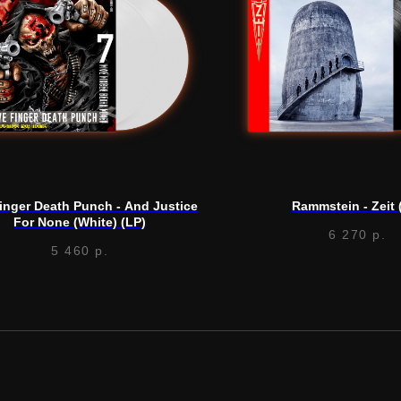
inger Death Punch - And Justice
Rammstein - Zeit 
For None (White) (LP)
6 270
р.
5 460
р.