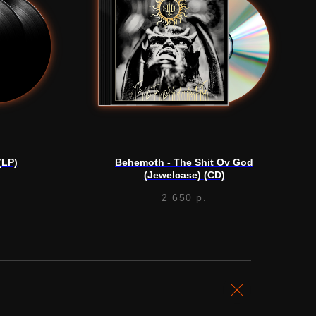
(LP)
Behemoth - The Shit Ov God
(Jewelcase) (CD)
2 650
р.