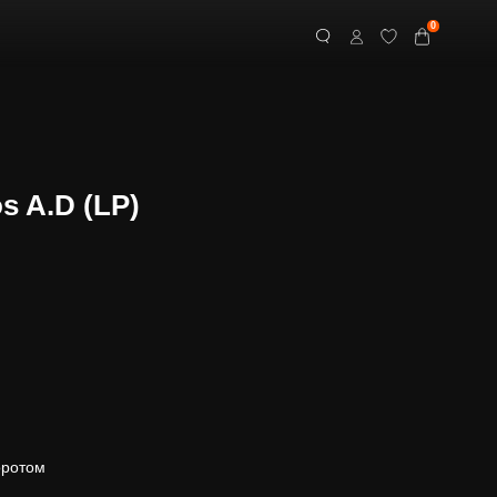
0
s A.D (LP)
оротом