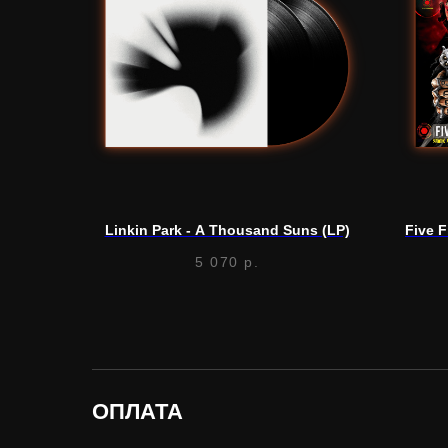
Linkin Park - A Thousand Suns (LP)
Five F
5 070
р.
ОПЛАТА