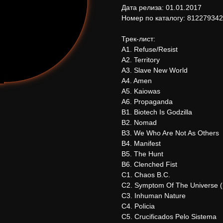
Дата релиза: 01.01.2017
Номер по каталогу: 81227934
Трек-лист:
A1. Refuse/Resist
A2. Territory
A3. Slave New World
A4. Amen
A5. Kaiowas
A6. Propaganda
B1. Biotech Is Godzilla
B2. Nomad
B3. We Who Are Not As Others
B4. Manifest
B5. The Hunt
B6. Clenched Fist
C1. Chaos B.C.
C2. Symptom Of The Universe (
C3. Inhuman Nature
C4. Policia
C5. Crucificados Pelo Sistema