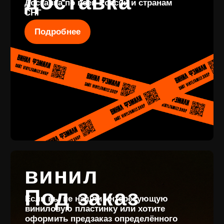
КОНТАКТЫ
+7 (911) 027 77
12
INFO@VINYLFAMILY.SHOP
КАТАЛОГ
КЛИЕНТАМ
Новые
Под заказ
поступления
Оплата и
Предзаказы
доставка
Скидки
Винил с
Отзывы
историей
Публичная оферта
Аксессуары
Политика
Значки