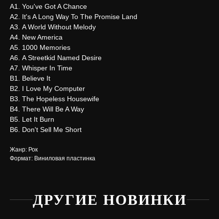
А1. You've Got A Chance
А2. It's A Long Way To The Promise Land
А3. A World Without Melody
А4. New America
А5. 1000 Memories
А6. A Streetkid Named Desire
А7. Whisper In Time
В1. Believe It
В2. I Love My Computer
В3. The Hopeless Housewife
В4. There Will Be A Way
В5. Let It Burn
В6. Don't Sell Me Short
Жанр: Рок
Формат: Виниловая пластинка
Нужна
ДРУГИЕ НОВИНКИ
помощь?
Напишите нам, мы ответим
на все вопросы и поможем