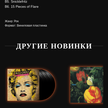
В5. Snicklefritz
В6. 15 Pieces of Flare
Жанр: Рок
Формат: Виниловая пластинка
ДРУГИЕ НОВИНКИ
Нужна
помощь?
Напишите нам, мы ответим
на все вопросы и поможем
с заказом