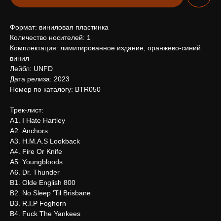
Формат: виниловая пластинка
Количество носителей: 1
Комплектация: лимитированное издание, оранжево-синий
винил
Лейбл: UNFD
Дата релиза: 2023
Номер по каталогу: BTR050
Трек-лист:
А1. I Hate Hartley
А2. Anchors
А3. H.M.A.S Lookback
А4. Fire Or Knife
А5. Youngbloods
А6. Dr. Thunder
В1. Olde English 800
В2. No Sleep 'Til Brisbane
В3. R.I.P Foghorn
В4. Fuck The Yankees