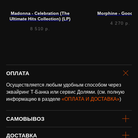
Написать в Telegram
Madonna - Celebration (The
Morphine - Good (
Ultimate Hits Collection) (LP)
4 270
р.
8 510
р.
оплата и
доставка
Доставка по всей России и странам
ОПЛАТА
СНГ
Подробнее
Осуществляется любым удобным способом через
эквайринг Т-Банка или сервис Долями. (см. полную
информацию в разделе
«ОПЛАТА И ДОСТАВКА»
)
САМОВЫВОЗ
ДОСТАВКА