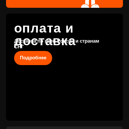
КОНТАКТЫ
+7 (911) 027 77
12
INFO@VINYLFAMILY.SHOP
КАТАЛОГ
КЛИЕНТАМ
Новые
Под заказ
поступления
Оплата и
Предзаказы
доставка
Скидки
Винил с
Отзывы
историей
Публичная оферта
Аксессуары
Политика
Значки
конфиденциальности
Подарочные
сертификаты