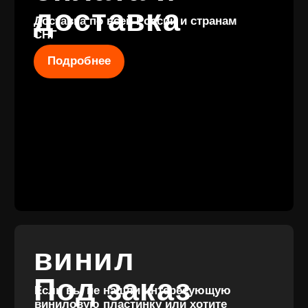
КОНТАКТЫ
+7 (911) 027 77
12
INFO@VINYLFAMILY.SHOP
КАТАЛОГ
КЛИЕНТАМ
Новые
Под заказ
поступления
Оплата и
Предзаказы
доставка
Скидки
Винил с
Отзывы
историей
Публичная оферта
Аксессуары
Политика
Значки
конфиденциальности
Подарочные
сертификаты