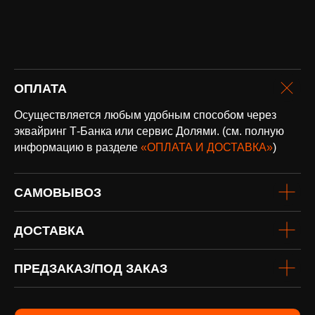
оплата и
ОПЛАТА
доставка
Доставка по всей России и странам
Осуществляется любым удобным способом через
СНГ
эквайринг Т-Банка или сервис Долями. (см. полную
Подробнее
информацию в разделе
«ОПЛАТА И ДОСТАВКА»
)
САМОВЫВОЗ
ДОСТАВКА
ПРЕДЗАКАЗ/ПОД ЗАКАЗ
винил
Под заказ
Если вы не нашли интересующую
виниловую пластинку или хотите