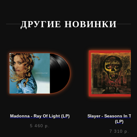
ДРУГИЕ НОВИНКИ
Нужна
помощь?
Напишите нам, мы ответим
на все вопросы и поможем
с заказом
Написать в Telegram
Madonna - Ray Of Light (LP)
Slayer - Seasons In Th
(LP)
5 460
р.
7 310
р.