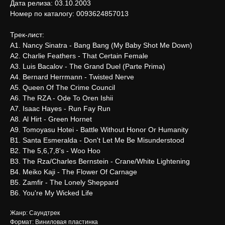
Дата релиза: 03.10.2003
Номер по каталогу: 0093624857013
Трек-лист:
А1. Nancy Sinatra - Bang Bang (My Baby Shot Me Down)
А2. Charlie Feathers - That Certain Female
А3. Luis Bacalov - The Grand Duel (Parte Prima)
А4. Bernard Herrmann - Twisted Nerve
А5. Queen Of The Crime Council
А6. The RZA - Ode To Oren Ishii
А7. Isaac Hayes - Run Fay Run
А8. Al Hirt - Green Hornet
А9. Tomoyasu Hotei - Battle Without Honor Or Humanity
В1. Santa Esmeralda - Don't Let Me Be Misunderstood
В2. The 5,6,7,8's - Woo Hoo
В3. The Rza/Charles Bernstein - Crane/White Lightening
В4. Meiko Kaji - The Flower Of Carnage
В5. Zamfir - The Lonely Sheppard
В6. You're My Wicked Life
Жанр: Саундтрек
Формат: Виниловая пластинка