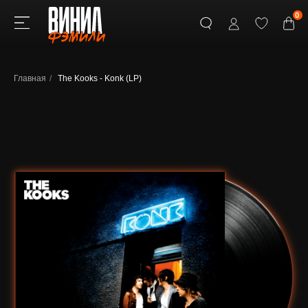
0
Главная
/
The Kooks - Konk (LP)