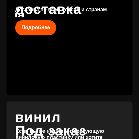
КОНТАКТЫ
+7 (911) 027 77
12
INFO@VINYLFAMILY.SHOP
КАТАЛОГ
КЛИЕНТАМ
Новые
Под заказ
поступления
Оплата и
Предзаказы
доставка
Скидки
Винил с
Отзывы
историей
Публичная оферта
Аксессуары
Политика
Значки
конфиденциальности
Подарочные
сертификаты