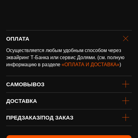
оплата и
ОПЛАТА
доставка
Доставка по всей России и странам
Осуществляется любым удобным способом через
СНГ
эквайринг Т-Банка или сервис Долями. (см. полную
Подробнее
информацию в разделе
«ОПЛАТА И ДОСТАВКА»
)
САМОВЫВОЗ
ДОСТАВКА
ПРЕДЗАКАЗ/ПОД ЗАКАЗ
винил
Под заказ
Если вы не нашли интересующую
виниловую пластинку или хотите