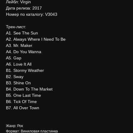
Лейбл: Virgin
Дата релиза: 2017
Номер по каталогу: V3043
Трек-лист:
А1. See The Sun
А2. Always Where I Need To Be
А3. Mr. Maker
А4. Do You Wanna
А5. Gap
А6. Love It All
В1. Stormy Weather
В2. Sway
В3. Shine On
В4. Down To The Market
В5. One Last Time
В6. Tick Of Time
В7. All Over Town
Жанр: Рок
Формат: Виниловая пластинка