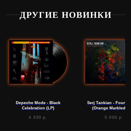
ДРУГИЕ НОВИНКИ
Нужна
помощь?
Напишите нам, мы ответим
на все вопросы и поможем
с заказом
Depeche Mode - Black
Serj Tankian - Founda
Написать в Telegram
Celebration (LP)
(Orange Marbled) (
4 300
р.
5 000
р.