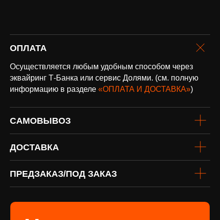
оплата и
ОПЛАТА
доставка
Доставка по всей России и странам
Осуществляется любым удобным способом через
СНГ
эквайринг Т-Банка или сервис Долями. (см. полную
Подробнее
информацию в разделе
«ОПЛАТА И ДОСТАВКА»
)
САМОВЫВОЗ
ДОСТАВКА
ПРЕДЗАКАЗ/ПОД ЗАКАЗ
винил
Под заказ
Если вы не нашли интересующую
виниловую пластинку или хотите
оформить предзаказ определённого