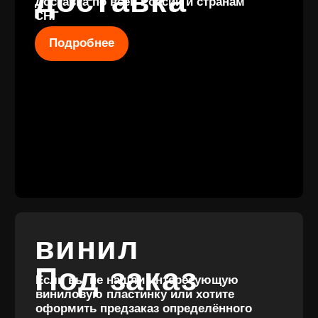
КОНТАКТЫ
+7 (911) 027 77
12
INFO@VINYLFAMILY.SHOP
КАТАЛОГ
КЛИЕНТАМ
Новые
Под заказ
поступления
Оплата и
Предзаказы
доставка
Скидки
Винил с
Отзывы
историей
Публичная оферта
Аксессуары
Политика
Значки
конфиденциальности
Подарочные
сертификаты