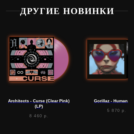
ДРУГИЕ НОВИНКИ
Нужна
помощь?
Напишите нам, мы ответим
на все вопросы и поможем
с заказом
Architects - Curse (Clear Pink)
Gorillaz - Humanz (
Написать в Telegram
(LP)
5 870
р.
8 460
р.