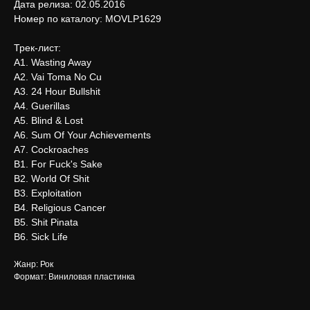
Дата релиза: 02.05.2016
Номер по каталогу: MOVLP1629
Трек-лист:
А1. Wasting Away
А2. Vai Toma No Cu
А3. 24 Hour Bullshit
А4. Guerillas
А5. Blind & Lost
А6. Sum Of Your Achievements
А7. Cockroaches
В1. For Fuck's Sake
В2. World Of Shit
В3. Exploitation
В4. Religious Cancer
В5. Shit Pinata
В6. Sick Life
Жанр: Рок
Формат: Виниловая пластинка