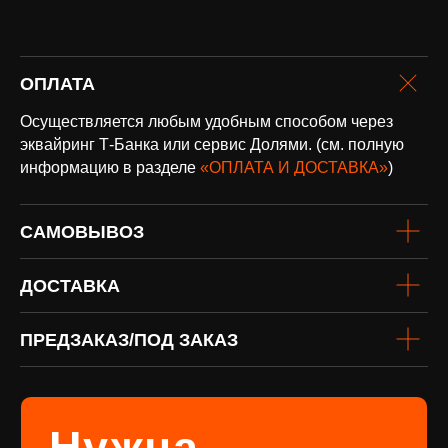
оплата и
ОПЛАТА
доставка
Осуществляется любым удобным способом через
Доставка по всей России и странам
СНГ
эквайринг Т-Банка или сервис Долями. (см. полную
Подробнее
информацию в разделе
«ОПЛАТА И ДОСТАВКА»
)
САМОВЫВОЗ
ДОСТАВКА
ПРЕДЗАКАЗ/ПОД ЗАКАЗ
винил
Под заказ
Если вы не нашли интересующую
виниловую пластинку или хотите
оформить предзаказ определённого
издания, заполните форму