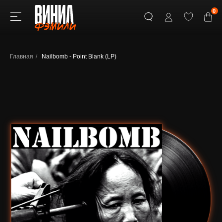
0
Главная
/
Nailbomb - Point Blank (LP)