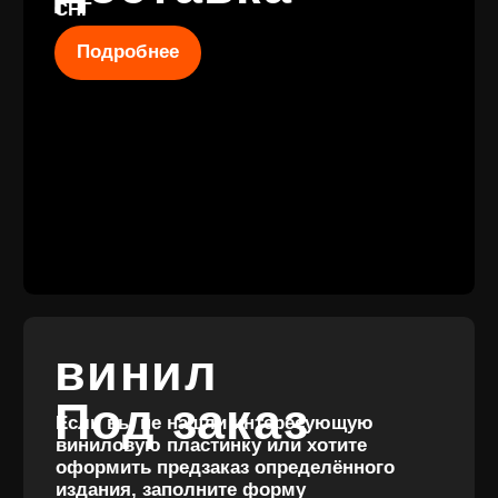
КОНТАКТЫ
+7 (911) 027 77
12
INFO@VINYLFAMILY.SHOP
КАТАЛОГ
КЛИЕНТАМ
Новые
Под заказ
поступления
Оплата и
Предзаказы
доставка
Скидки
Винил с
Отзывы
историей
Публичная оферта
Аксессуары
Политика
Значки
конфиденциальности
Подарочные
сертификаты