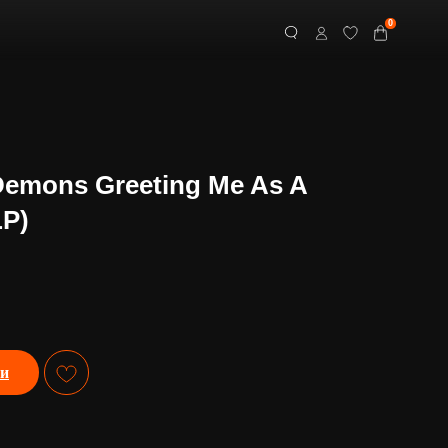
0
 Demons Greeting Me As A
LP)
ии