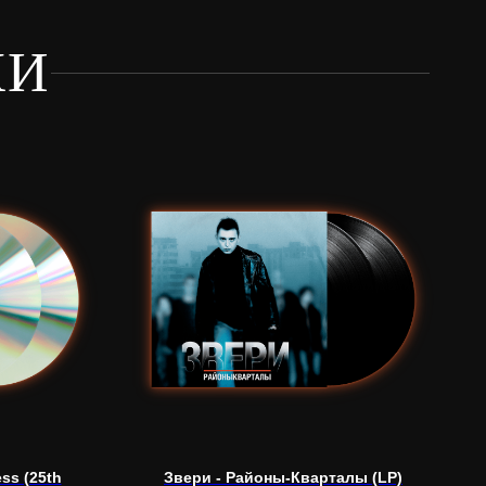
КИ
ess (25th
Звери - Районы-Кварталы (LP)