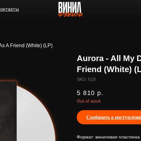
ы
s A Friend (White) (LP)
Aurora - All My
Friend (White) (
SKU:
518
5 810
р.
Out of stock
Сообщить о поступлен
Формат: виниловая пластинка