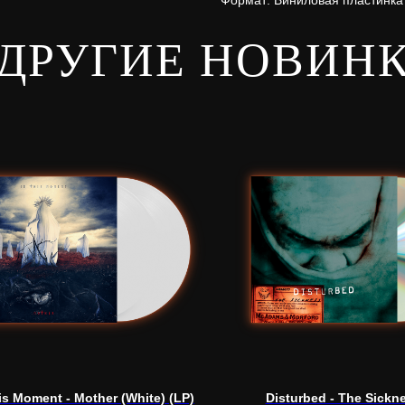
Формат: Виниловая пластинка
ДРУГИЕ НОВИН
is Moment - Mother (White) (LP)
Disturbed - The Sickn