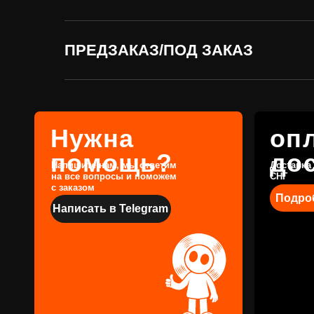
помощь?
доста
Напишите нам, мы ответим
Доставка по всей
на все вопросы и поможем
СНГ
с заказом
Подробнее
ПРЕДЗАКАЗ/ПОД ЗАКАЗ
Написать в Telegram