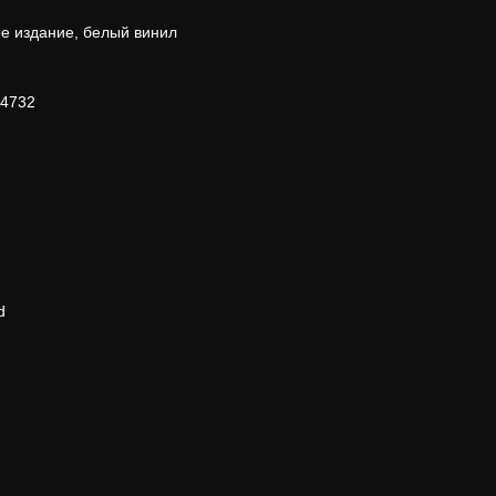
е издание, белый винил
44732
d