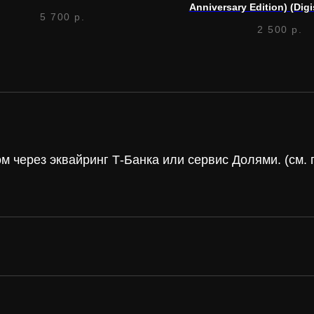
Anniversary Edition) (Digi
5 700
р.
2 500
р.
 через эквайринг Т-Банка или сервис Долями. (см
а и
винил