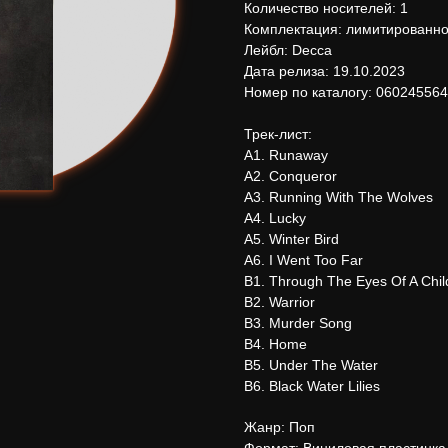
Количество носителей: 1
Комплектация: лимитированно
Лейбл: Decca
Дата релиза: 19.10.2023
Номер по каталогу: 06024556
Трек-лист:
А1. Runaway
А2. Conqueror
А3. Running With The Wolves
А4. Lucky
А5. Winter Bird
А6. I Went Too Far
В1. Through The Eyes Of A Chil
В2. Warrior
В3. Murder Song
В4. Home
В5. Under The Water
В6. Black Water Lilies
Жанр: Поп