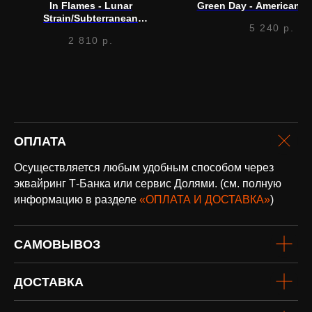
In Flames - Lunar
Green Day - American Id
Strain/Subterranean
5 240
р.
(Jewelcase) (CD)
2 810
р.
оплата и
доставка
ОПЛАТА
Доставка по всей России и странам
СНГ
Осуществляется любым удобным способом через
Подробнее
эквайринг Т-Банка или сервис Долями. (см. полную
информацию в разделе
«ОПЛАТА И ДОСТАВКА»
)
САМОВЫВОЗ
ДОСТАВКА