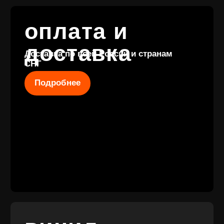
КОНТАКТЫ
+7 (911) 027 77
12
INFO@VINYLFAMILY.SHOP
КАТАЛОГ
КЛИЕНТАМ
Новые
Под заказ
поступления
Оплата и
Предзаказы
доставка
Скидки
Винил с
Отзывы
историей
Публичная оферта
Аксессуары
Политика
Значки
конфиденциальности
Подарочные
сертификаты