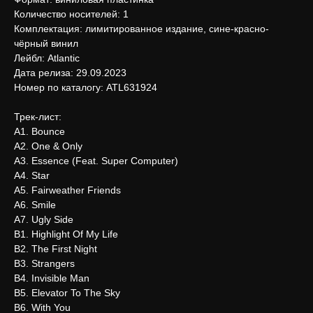
Количество носителей: 1
Комплектация: лимитированное издание, сине-красно-
чёрный винил
Лейбл: Atlantic
Дата релиза: 29.09.2023
Номер по каталогу: ATL631924
Трек-лист:
А1. Bounce
А2. One & Only
А3. Essence (Feat. Super Computer)
А4. Star
А5. Fairweather Friends
А6. Smile
А7. Ugly Side
В1. Highlight Of My Life
В2. The First Night
В3. Strangers
В4. Invisible Man
В5. Elevator To The Sky
В6. With You