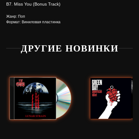
В7. Miss You (Bonus Track)
Жанр: Поп
Формат: Виниловая пластинка
ДРУГИЕ НОВИНКИ
Нужна
помощь?
Напишите нам, мы ответим
на все вопросы и поможем
с заказом
Написать в Telegram